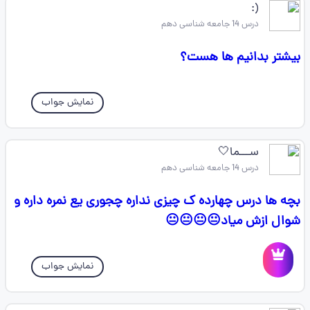
(: ‌‌‌‌‌
درس 14 جامعه شناسی دهم
بیشتر بدانیم ها هست؟
نمایش جواب
ســـما🤍
درس 14 جامعه شناسی دهم
بچه ها درس چهارده ک چیزی نداره چجوری یع نمره داره و
شوال ازش میاد😐😐😐😐
نمایش جواب