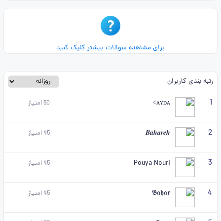
برای مشاهده سوالات بیشتر کلیک کنید
رتبه بندی کاربران
1
ᴀʏᴅᴀ>
50
امتیاز
2
𝑩𝒂𝒉𝒂𝒓𝒆𝒉
45
امتیاز
3
Pouya Nouri
45
امتیاز
4
𝕭𝖆𝖍𝖆𝖗
45
امتیاز