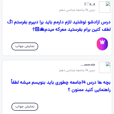
l♡x_x
درس 14 جامعه شناسی دهم
درس ازادشو نوشتید لازم دارمم باید برا دبیرم بفرستم اگ
لطف کنین برام بفرستید معرکه میدم🙏🏻؟
نمایش جواب
𝓂𝒶𝓇𝒾𝒶...
درس 14 جامعه شناسی دهم
بچه ها درس 14جامعه چطوری باید بنویسم میشه لطفاً
راهنمایی کنید ممنون ؟
نمایش جواب