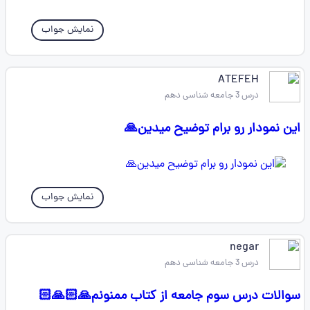
نمایش جواب
ATEFEH
درس 3 جامعه شناسی دهم
این نمودار رو برام توضیح میدین🙏
نمایش جواب
negar
درس 3 جامعه شناسی دهم
سوالات درس سوم جامعه از کتاب ممنونم🙏🏻🙏🏻