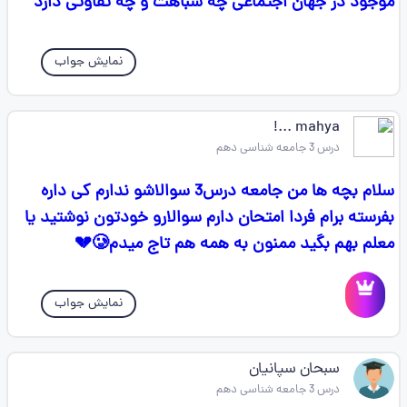
موجود در جهان اجتماعی چه شباهت و چه تفاوتی دارد
نمایش جواب
mahya ...!
درس 3 جامعه شناسی دهم
سلام بچه ها من جامعه درس3 سوالاشو ندارم کی داره
بفرسته برام فردا امتحان دارم سوالارو خودتون نوشتید یا
معلم بهم بگید ممنون به همه هم تاج میدم🥲💔
نمایش جواب
سبحان سپانیان
درس 3 جامعه شناسی دهم