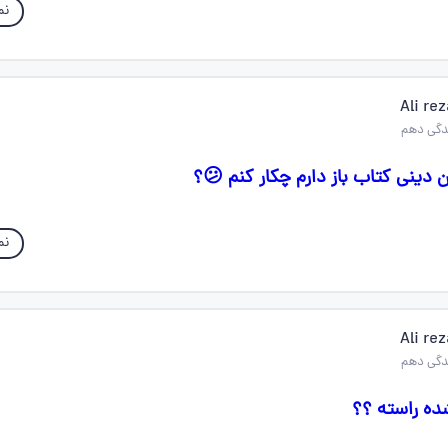
نم
Ali re
 دینی کتاب باز دارم چکار کنم 😕؟
نم
Ali re
ه راسته ؟؟