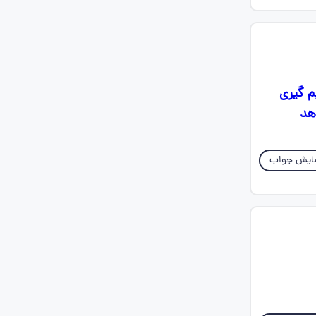
م گیری
هد
ایش جواب