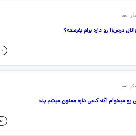
اره برام بفرسته؟
نم
نم