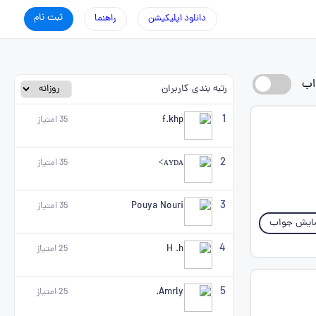
ثبت نام
دانلود اپلیکیشن
راهنما
اب
رتبه بندی کاربران
1
f.khp
35
امتیاز
2
ᴀʏᴅᴀ>
35
امتیاز
3
Pouya Nouri
35
امتیاز
ایش جواب
4
H .h
25
امتیاز
5
Amrly.
25
امتیاز