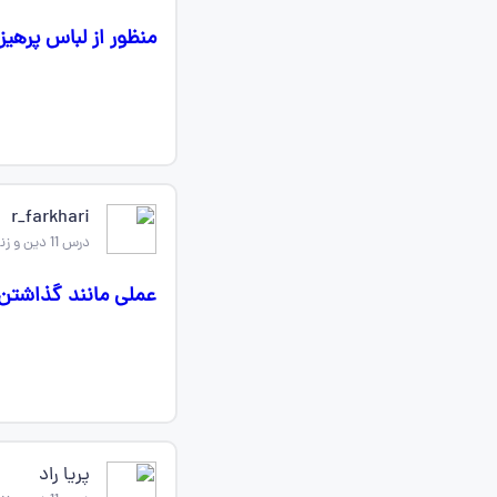
منظور از لباس پرهی
r_farkhari
درس 11 دین و زندگی دهم
عملی مانند گذاشتن
پریا راد