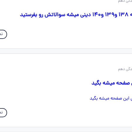
ستید
نم
 صفحه میشه بگید
نم