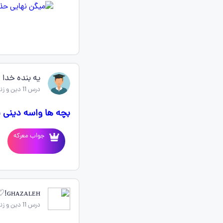
یه بنده خدا
درس 11 دین و زندگی دهم
بچه ها واسه دینی ف
جواب معرکه
ɢʜᴀᴢᴀʟᴇʜ!♡ ‌‌‌
درس 11 دین و زندگی دهم