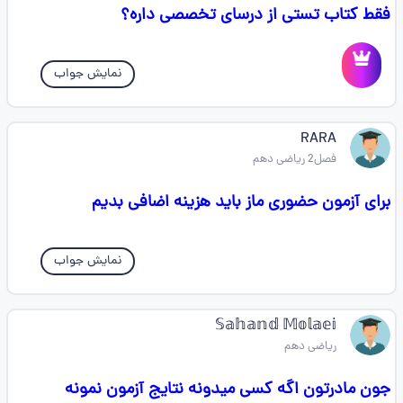
فقط کتاب تستی از درسای تخصصی داره؟
نمایش جواب
RARA
فصل2 ریاضی دهم
برای آزمون حضوری ماز باید هزینه اضافی بدیم
نمایش جواب
𝕊𝕒𝕙𝕒𝕟𝕕 𝕄𝕠𝕝𝕒𝕖𝕚
ریاضی دهم
جون مادرتون اگه کسی میدونه نتایج آزمون نمونه