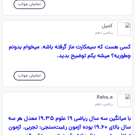
نمایش جواب
کمیل
ریاضی دهم
کسی هست که سیمکارت ماز گرفته باشه. میخوام بدونم
چطوریه؟ میشه یکم توضیح بدید.
نمایش جواب
Raha_a
ریاضی دهم
با میانگین سه سال ریاضی ۱۹ علوم ۱۹.۳۵ معدل هر سه
سال بالای ۱۹.۶۰ بوده آزمون رغبت‌سنجی: تجربی. آزمون