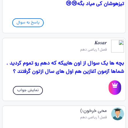
تیزهوشان کی میاد بگه😢😢
پاسخ به سوال
𝑲𝒐𝒔𝒂𝒓
فصل 1 ریاضی دهم
بچه ها یک سوال از اون هاییکه که دهم رو تموم کردید .
شماها آزمون آغازین هم اول های سال ازتون گرفتند ؟
نمایش جواب
محی خرخون:)
فصل 1 ریاضی دهم