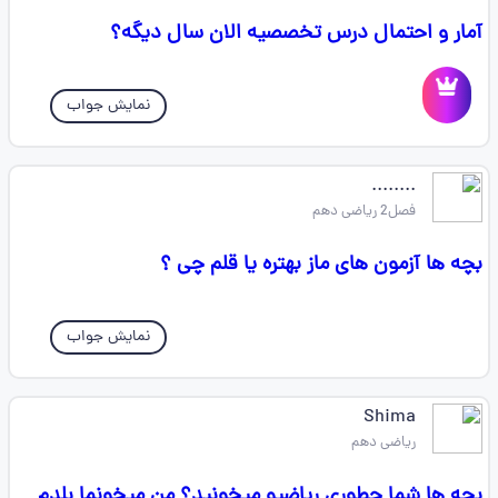
آمار و احتمال درس تخصصیه الان سال دیگه؟
نمایش جواب
........
فصل2 ریاضی دهم
بچه ها آزمون های ماز بهتره یا قلم چی ؟
نمایش جواب
Shima
ریاضی دهم
بچه ها شما چطوری ریاضیو میخونید؟ من میخونما بلدم