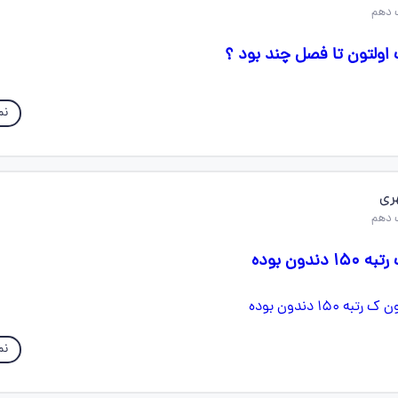
 دهم
اولتون تا فصل چند بود ؟
نم
ری
 دهم
دون بوده
نم