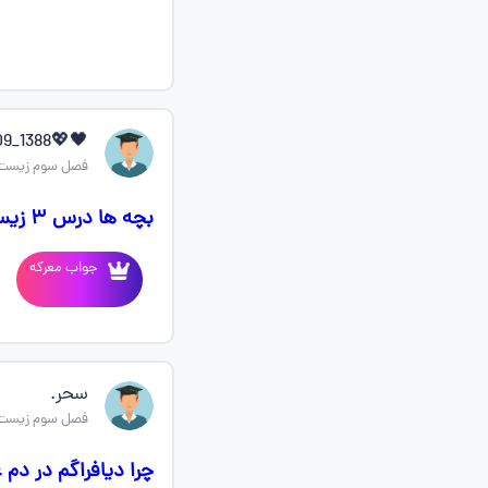
🖤💖Hasti_2009_1388💖🖤
فصل سوم زیست
بچه ها درس ۳ زیست خلاصه نمودار درختی شو دارید اگه دارید بفرستید
جواب معرکه
سحر.
فصل سوم زیست
چرا دیافراگم در دم