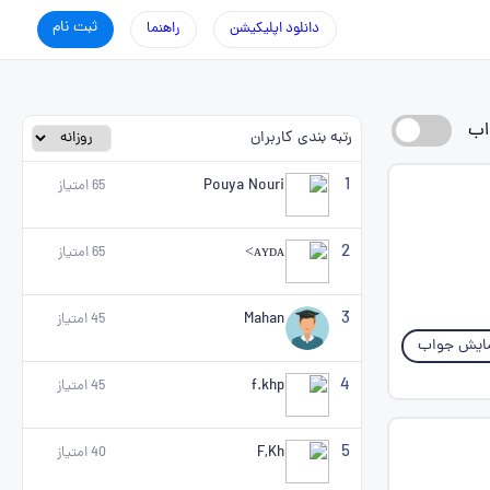
ثبت نام
دانلود اپلیکیشن
راهنما
اب
رتبه بندی کاربران
1
Pouya Nouri
65
امتیاز
2
ᴀʏᴅᴀ>
65
امتیاز
3
Mahan
45
امتیاز
ایش جواب
4
f.khp
45
امتیاز
5
F,Kh
40
امتیاز