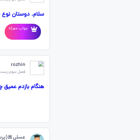
سلام. دوستان نوع ب
جواب معرکه
rozhin
فصل سوم زیست
هنگام بازدم عمیق 
عسلی🎀(پرسا