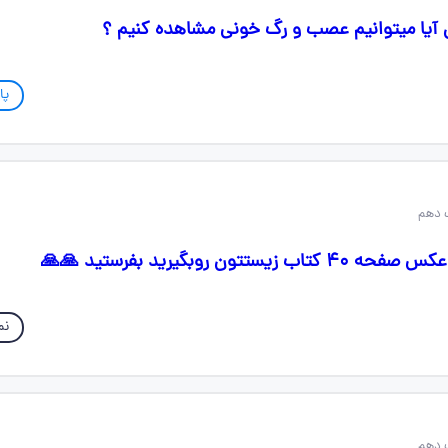
ای آیا میتوانیم عصب و رگ خونی مشاهده کنیم ؟
پا
 دهم
تتون روبگیرید بفرستید 🙏🙏
نم
 دهم