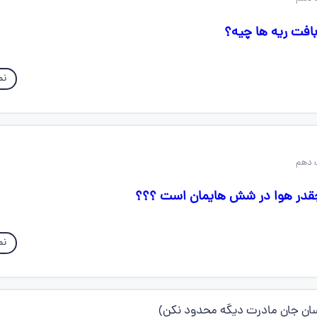
افت ریه ها چیه؟
نم
 دهم
چقدر هوا در شش هایمان است ؟؟؟
نم
ن جان مادرت دیگه محدود نکن)