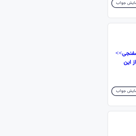
ایش جواب
<باب اسفنجی>>
ز اين
ایش جواب