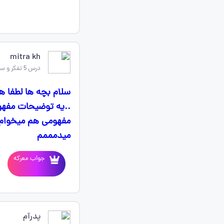
mitra kh
درس 5 تفکر و سواد رسانه ای
سلام بچه ها لطفا هر
..یه توضیحات مفهوم
مفهومی هم میخوام .
میدمممم
جواب معرکه
پدرآم