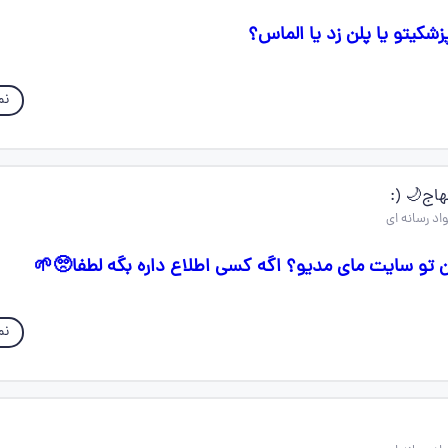
زشکیتو یا پلن زد یا الماس؟
نم
بتهاج🌙 (:
ن تو سایت مای مدیو؟ اگه کسی اطلاع داره بگه لطفا🥺🌱
نم