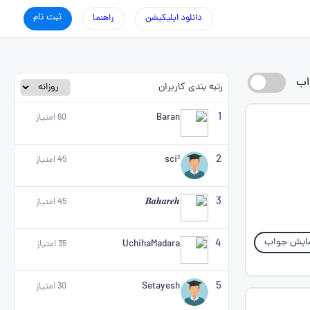
ثبت نام
دانلود اپلیکیشن
راهنما
اب
رتبه بندی کاربران
1
Baran
60
امتیاز
2
sci²
45
امتیاز
3
𝑩𝒂𝒉𝒂𝒓𝒆𝒉
45
امتیاز
ایش جواب
4
UchihaMadara
35
امتیاز
5
Setayesh
30
امتیاز