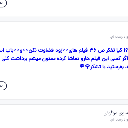
نم
سلام بچه ها خوبید؟! کیا تفکر ص ۳۶ فیلم های<<زود قضاوت نکن>>و<
اگر کسی این فیلم هارو‌ تماشا کرده ممنون میشم برداشت کلی ا
د بفرستید با تشکر🌹🌹
نم
سوی موگوئی