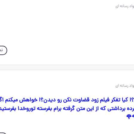
نم
؟! کیا تفکر فیلم زود قضاوت نکن رو دیدن؟! خواهش میکنم ا
کرده برداشتی که از این متن گرفته برام بفرسته توروخدا بفرس
🌹