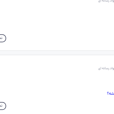
نم
نم