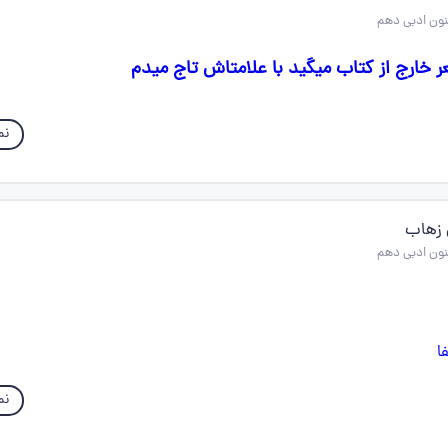
نم
 زهاب
نم