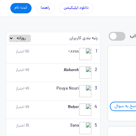
ثبت نام
دانلود اپلیکیشن
راهنما
اب
رتبه بندی کاربران
1
ᴀʏᴅᴀ>
50
امتیاز
2
𝑩𝒂𝒉𝒂𝒓𝒆𝒉
45
امتیاز
3
Pouya Nouri
45
امتیاز
سخ به سوال
4
𝕭𝖆𝖍𝖆𝖗
45
امتیاز
5
Sana
35
امتیاز