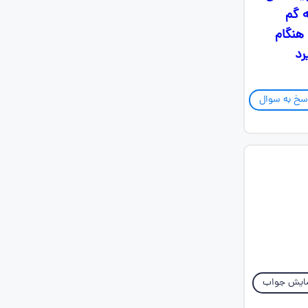
که گم
و هنگام
سخ به سوال
ایش جواب