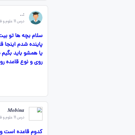
‌:..
درس 11 علوم و فنون ادبی دهم
سلام بچه ها تو بی
پاینده شدم اینجا قا
یا همشو باید بگیم 
روی و نوع قاعده ر
𝑴𝒐𝒃𝒊𝒏𝒂
درس 11 علوم و فنون ادبی دهم
کدوم قاعده‌ است و 