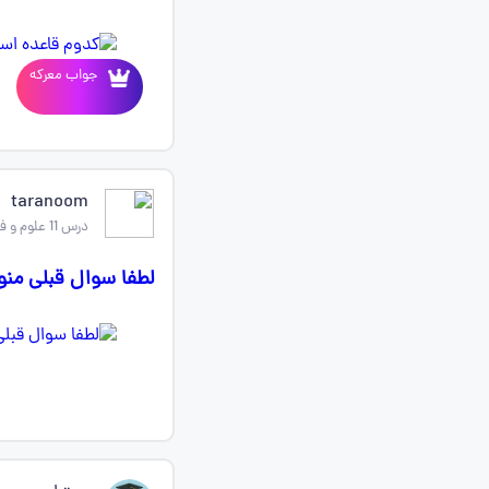
جواب معرکه
taranoom
درس 11 علوم و فنون ادبی دهم
لطفا سوال قبلی منو