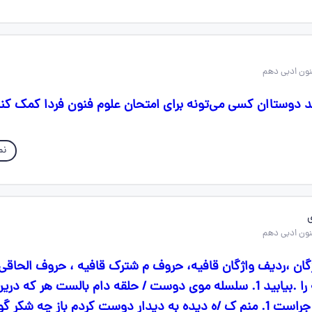
 دوستاان کسی می‌تونه برای امتحان علوم فنون فردا کمک کنه
نم
ی
اژگان ،ردیف واژگان قافیه، حروف م شترک قافیه ، حروف الحاق
اصلی و قاعده قافیه را .بیابید 1. سلسله موی دوست / حلقه دام بالست هر که 
نیست فارغ ازین ما جراست 1. منم ک /ه دیده به دیدار دوست کردم باز چه ش