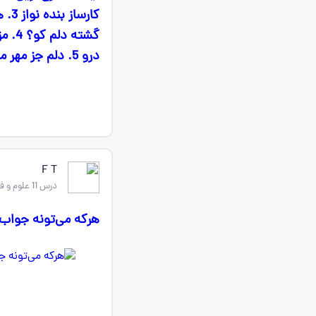
کار
گشته
درو 5. دلم جز مهر مهرویان طریقی بر نمی گیرد / زبان آتشینم هست لیکن در نمی گیرد
F T
درس 11 علوم و فنون ادبی دهم
هرکه می‌تونه جواب 