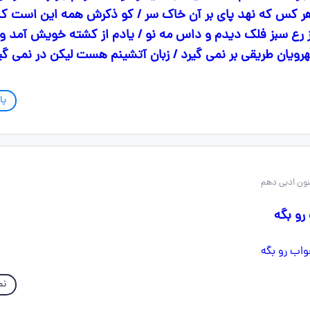
ساز بنده نواز 3. هر کس که نهد پای بر آن خاک سر / کو ذکرش همه این است 
 دلم کو؟ 4. مز رع سبز فلک دیدم و داس مه نو / یادم از کشته خویش آمد 
پا
رو بگه
نم