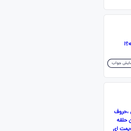
؟!
ایش جواب
ی ،حروف
درین حلقه
کر گویمت ای