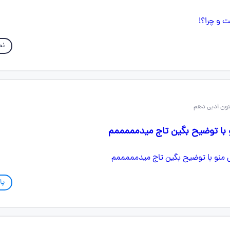
نم
 با توضیح بگین تاج میدمممممم
پا