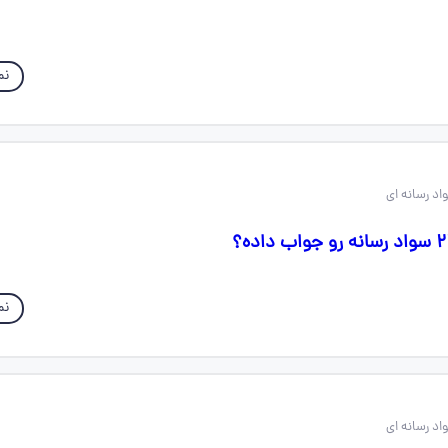
نم
نم