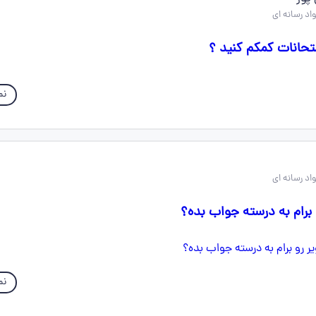
حانات کمکم کنید ‍؟
نم
برام به درسته جواب بده؟
نم