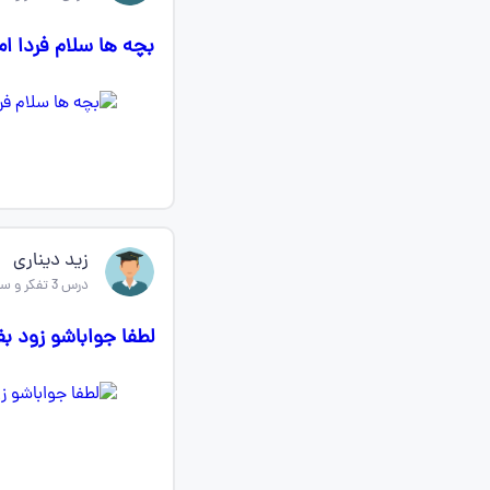
بچه ها سلام فردا ام
زید دیناری
درس 3 تفکر و سواد رسانه ای
لطفا جواباشو زود ب