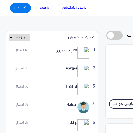
ثبت نام
دانلود اپلیکیشن
راهنما
اب
رتبه بندی کاربران
1
الناز جعفرپور
65
امتیاز
2
𝐧𝐚𝐫𝐠𝐞𝐬
60
امتیاز
3
𝗙𝗮𝗙𝗮
35
امتیاز
ایش جواب
4
Mahan
35
امتیاز
5
f.khp
35
امتیاز