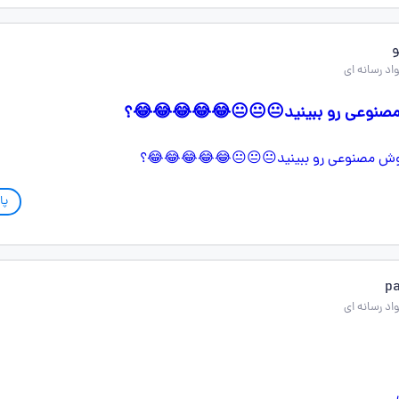
مصنوعی رو ببینید😐😐😐😂😂😂😂😂؟
پا
pa