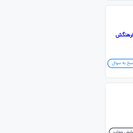
 فرهنگش
سخ به سوال
ایش جواب