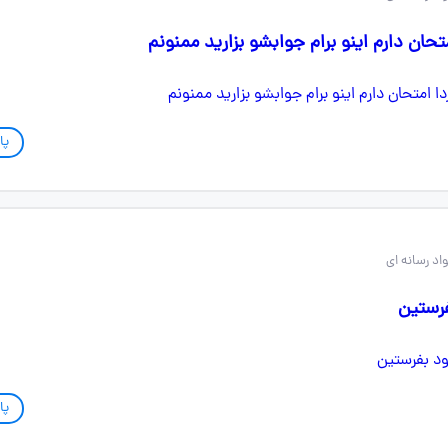
تحان دارم اینو برام جوابشو بزارید ممنونم
پا
فرستین
پا