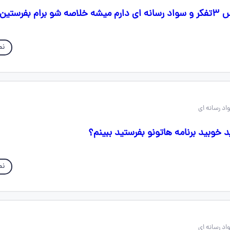
م بفرستین
نم
 خوبید برنامه هاتونو بفرستید ببینم؟
نم