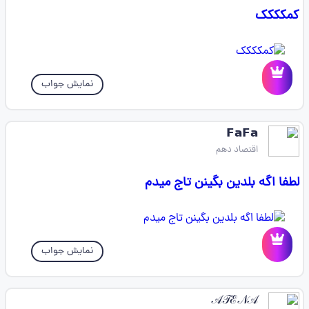
کمکککک‌‌‌‌‌‌‌
نمایش جواب
𝗙𝗮𝗙𝗮
اقتصاد دهم
لطفا اگه بلدین بگینن تاج میدم
نمایش جواب
𝒜𝒯ℰ𝒩𝒜