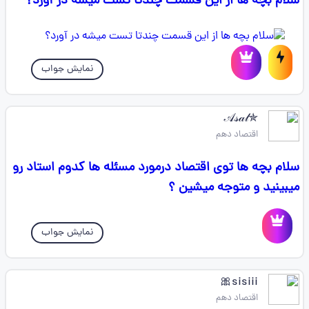
سلام بچه ها از این قسمت چندتا تست میشه در آورد؟
نمایش جواب
✯𝒜𝓈𝒶𝓁
اقتصاد دهم
سلام بچه ها توی اقتصاد درمورد مسئله ها کدوم استاد رو
میبینید و متوجه میشین ؟
نمایش جواب
sisiii🎀
اقتصاد دهم