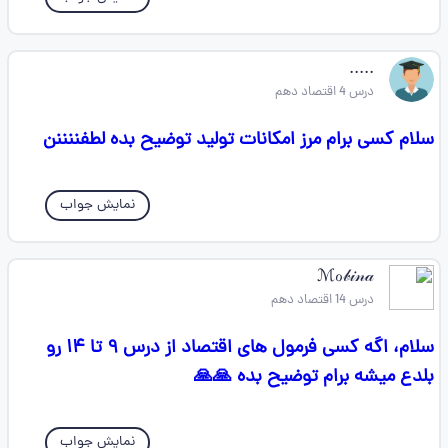
.....
درس 4 اقتصاد دهم
سلام کسی برام مرز امکانات تولید توضیح بده لطفننننن
نمایش جواب
ℳℴ𝒷𝒾𝓃𝒶
درس 14 اقتصاد دهم
سلام، اگه کسی فرمول های اقتصاد از درس ۹ تا ۱۴ رو
بلدع میشه برام توضیح بده 🙏🙏
نمایش جواب