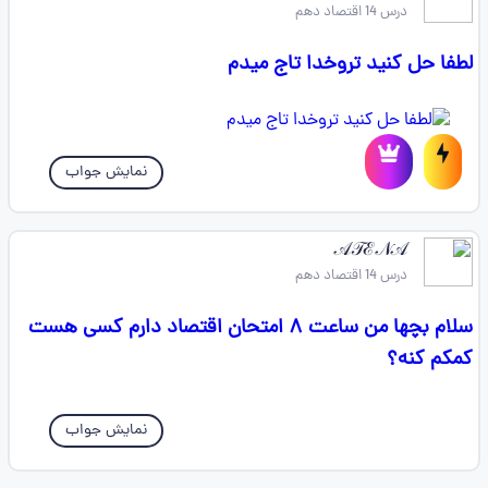
درس 14 اقتصاد دهم
لطفا حل کنید تروخدا تاج میدم
نمایش جواب
𝒜𝒯ℰ𝒩𝒜
درس 14 اقتصاد دهم
سلام بچها من ساعت ۸ امتحان اقتصاد دارم کسی هست
کمکم کنه؟
نمایش جواب