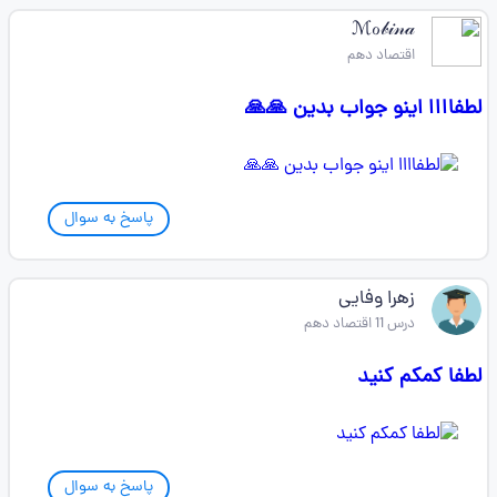
ℳℴ𝒷𝒾𝓃𝒶
اقتصاد دهم
لطفاااا اینو جواب بدین 🙏🙏
پاسخ به سوال
زهرا وفایی
درس 11 اقتصاد دهم
لطفا کمکم کنید
پاسخ به سوال