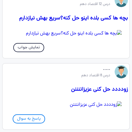
درس 12 اقتصاد دهم
بچه ها کسی بلده اینو حل کنه؟سریع بهش نیازدارم
نمایش جواب
.....
درس 8 اقتصاد دهم
زودددد حل کنی عزیزاننننن
پاسخ به سوال