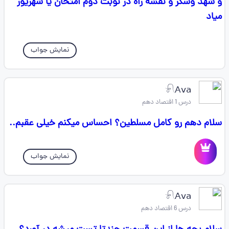
و شهد وسکر و نقشه راه در نوبت دوم امتحان یا شهریور
میاد
نمایش جواب
𓍯𝖠𝗏𝖺
درس 1 اقتصاد دهم
سلام دهم رو کامل مسلطین؟ احساس میکنم خیلی عقبم..
نمایش جواب
𓍯𝖠𝗏𝖺
درس 6 اقتصاد دهم