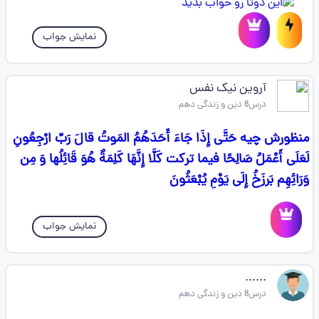
نمایش جواب
آروین نیک نفس
درس8 دین و زندگی دهم
منظورش چیه حَتَّى إِذَا جَاءَ أَحَدَهُمُ المَوتُ قالَ رَبِّ ارْجِعُونِ
لَعَلَى أَعْمَلُ صَالِحًا فيما تركت كَلَّا إِنَّهَا كَلِمَةٌ هُوَ قَائِلُها وَ مِن
وَرَائِهِم بَرزَخُ إِلَى يَوْمِ يُبْعَثُونَ
نمایش جواب
......
درس8 دین و زندگی دهم