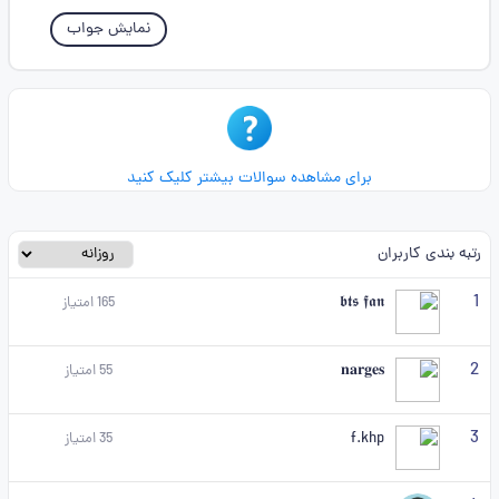
نمایش جواب
برای مشاهده سوالات بیشتر کلیک کنید
رتبه بندی کاربران
1
𝖇𝖙𝖘 𝖋𝖆𝖓
165
امتیاز
2
𝐧𝐚𝐫𝐠𝐞𝐬
55
امتیاز
3
f.khp
35
امتیاز