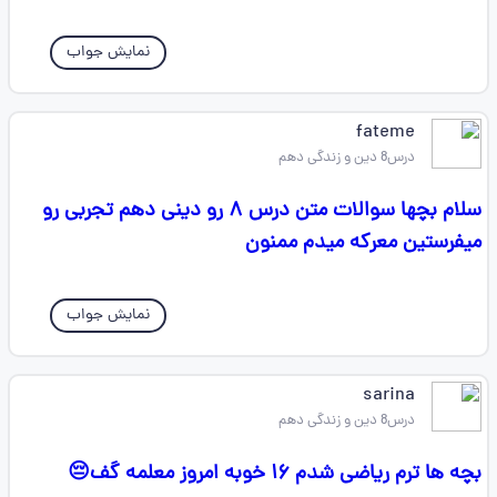
نمایش جواب
fateme
درس8 دین و زندگی دهم
سلام بچها سوالات متن درس ۸ رو دینی دهم تجربی رو
میفرستین معرکه میدم ممنون
نمایش جواب
sarina
درس8 دین و زندگی دهم
بچه ها ترم ریاضی شدم ۱۶ خوبه امروز معلمه گف😔