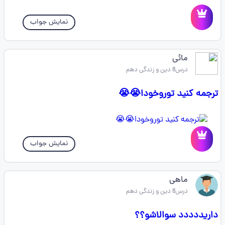
نمایش جواب
مائی
درس8 دین و زندگی دهم
ترجمه‌ کنید توروخودا😭😭
نمایش جواب
ماهی
درس8 دین و زندگی دهم
داریددددد سوالاشو؟؟