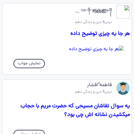
༒M҉a҉h҉d҉i҉ᴳᵒᵈ᭄™ ...
درس8 دین و زندگی دهم
هر جا یه چیزی توضیح داده
نمایش جواب
فاطمه ُافشار
درس8 دین و زندگی دهم
یه سوال نقاشان مسیحی که حضرت مریم با حجاب
میکشیدن نشانه اش چی بود؟