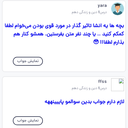
yara
درس8 دین و زندگی دهم
بچه ها یه انشا تاثیر گذار در مورد قوی بودن می‌خوام لطفا
کمکم کنید .. یا چند نفر متن بفرستین. همشو کنار هم
بذارم لطفااا 🥹
نمایش جواب
ffss
درس8 دین و زندگی دهم
لازم دارم جواب بدین سوالمو پاییینههه
نمایش جواب