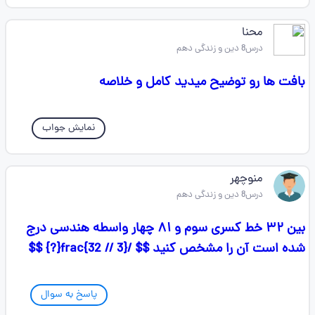
محنا
درس8 دین و زندگی دهم
بافت ها رو توضیح میدید کامل و خلاصه
نمایش جواب
منوچهر
درس8 دین و زندگی دهم
بین ۳۲ خط کسری سوم و ۸۱ چهار واسطه هندسی درج
شده است آن را مشخص کنید $$ /frac{32 // 3}{?} $$
پاسخ به سوال