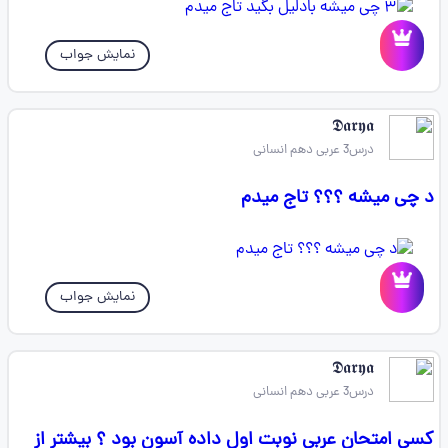
نمایش جواب
𝕯𝖆𝖗𝖞𝖆
درس3 عربی دهم انسانی
د چی میشه ؟؟؟ تاج میدم
نمایش جواب
𝕯𝖆𝖗𝖞𝖆
درس3 عربی دهم انسانی
کسی امتحان عربی نوبت اول داده آسون بود ؟ بیشتر از