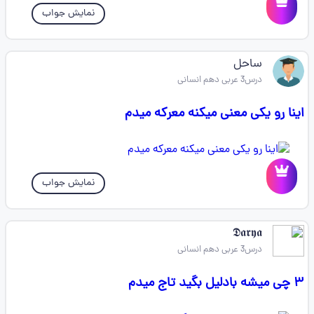
نمایش جواب
ساحل
درس3 عربی دهم انسانی
اینا رو یکی معنی میکنه معرکه میدم
نمایش جواب
𝕯𝖆𝖗𝖞𝖆
درس3 عربی دهم انسانی
۳ چی میشه بادلیل بگید تاج میدم