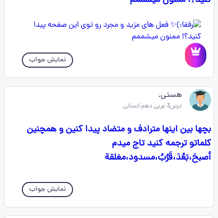
کنید؟! ممنون میشممم
نمایش جواب
هستی.
درس3 عربی دهم انسانی
بچها بین اینها مترادف و متضاد پیدا کنین و همچنین
کلماتو ترجمه کنید تاج میدم
أصبحَ،بَعُدَ،قَرُبُ،مسدود،مغلقة
نمایش جواب