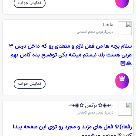
نمایش جواب
Leila
درس3 عربی دهم انسانی
سلام بچه ها من فعل لازم و متعدی رو که داخل درس ۳
عربی هست بلد نیستم میشه یکی توضیح بده کامل بهم
🙏🏻
نمایش جواب
◦•●◉✿ نرگس ✿◉●•◦
درس3 عربی دهم انسانی
رفقا:)✨ فعل های مزید و مجرد رو توی این صفحه پیدا