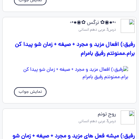
نمایش جواب
◦•●◉✿ نرگس ✿◉●•◦
درس3 عربی دهم انسانی
رفیق:) افعال مزید و مجرد + صیغه + زمان شو پیدا کن
برام.ممنونتم رفیق بامرام
نمایش جواب
روح تونم
درس3 عربی دهم انسانی
رفیق:) میشه فعل های مزید و مجرد + صیغه + زمان شو