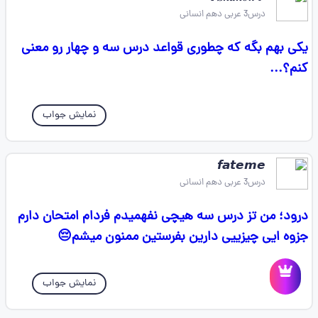
درس3 عربی دهم انسانی
یکی بهم بگه که چطوری قواعد درس سه و چهار رو معنی
کنم؟...
نمایش جواب
𝙛𝙖𝙩𝙚𝙢𝙚
درس3 عربی دهم انسانی
درود؛ من تز درس سه هیچی نفهمیدم فردام امتحان دارم
جزوه ایی چیزییی دارین بفرستین ممنون میشم😔
نمایش جواب