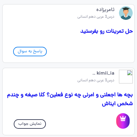
ثامریزاده
درس3 عربی دهم انسانی
حل تمرینات رو بفرستید
پاسخ به سوال
kimii_ia ..
درس3 عربی دهم انسانی
بچه ها اجعلنی و امرنی چه نوع فعلین؟ کلا صیغه و چندم
شخص ایناش
نمایش جواب