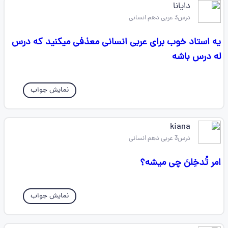
دایانا
درس3 عربی دهم انسانی
یه استاد خوب برای عربی انسانی معذفی میکنید که درس
له درس باشه
نمایش جواب
kiana
درس3 عربی دهم انسانی
امر تُدخِلنَ چی میشه؟
نمایش جواب