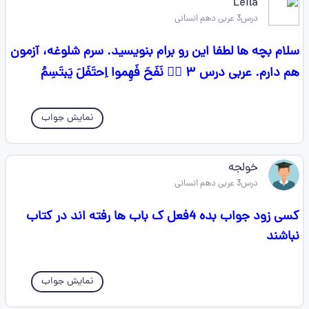
Leila
درس3 عربی دهم انسانی
سلام بچه ها لطفا این رو برام بنویسید. سرم شلوغه، آزمون
هم دارم. عربی درس ۳ 👇🏻 نَفَحَ فَهِموا اِحتَفَلَ یَبتَسِمُ
نمایش جواب
خولجه
درس3 عربی دهم انسانی
کسی زود جواب بده 4فعل ک باب ها رفته اند در کتاب
نباشند
نمایش جواب