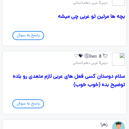
درس3 عربی دهم انسانی
بچه ها مرتین تو عربی چی میشه
پاسخ به سوال
💘🌷 ⓈƗмα 💝♡
درس3 عربی دهم انسانی
سلام دوستان کسی فعل های عربی لازم متعدی رو بلده
توضیح بده (خوب خوب)
پاسخ به سوال
زهرا