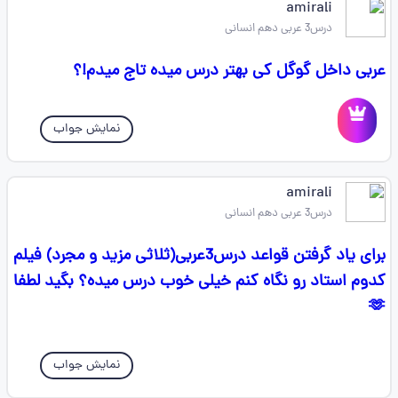
amirali
درس3 عربی دهم انسانی
عربی داخل گوگل کی بهتر درس میده تاج میدم!؟
نمایش جواب
amirali
درس3 عربی دهم انسانی
برای یاد گرفتن قواعد درس3عربی(ثلاثی مزید و مجرد) فیلم
کدوم استاد رو نگاه کنم خیلی خوب درس میده؟ بگید لطفا
🫶
نمایش جواب