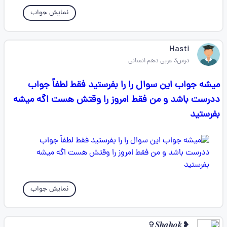
نمایش جواب
Hasti
درس3 عربی دهم انسانی
میشه جواب این سوال را را بفرستید فقط لطفاً جواب
ددرست باشد و من فقط امروز را وقتش هست اگه میشه
بفرستید
نمایش جواب
❥︎𝑺𝒉𝒂𝒉𝒐𝒌✞︎