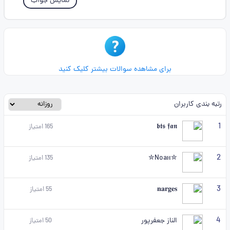
نمایش جواب
برای مشاهده سوالات بیشتر کلیک کنید
رتبه بندی کاربران
1
𝖇𝖙𝖘 𝖋𝖆𝖓
165
امتیاز
2
✮Noaн✮
135
امتیاز
3
𝐧𝐚𝐫𝐠𝐞𝐬
55
امتیاز
4
الناز جعفرپور
50
امتیاز