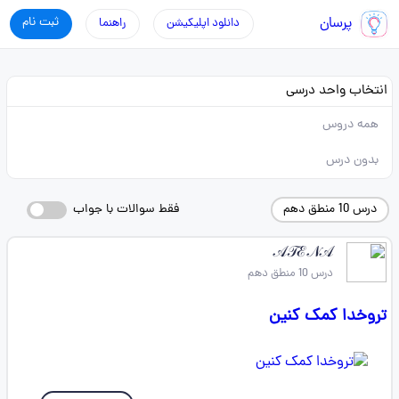
پرسان
ثبت نام
دانلود اپلیکیشن
راهنما
انتخاب واحد درسی
همه دروس
بدون درس
درس 10 منطق دهم
فقط سوالات با جواب
𝒜𝒯ℰ𝒩𝒜
درس 10 منطق دهم
تروخدا کمک کنین