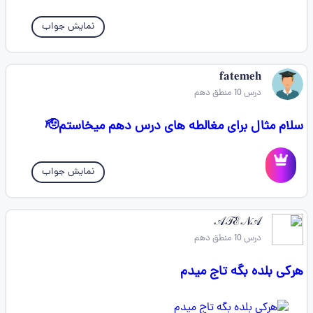
نمایش جواب
𝐟𝐚𝐭𝐞𝐦𝐞𝐡
درس 10 منطق دهم
سلام مثال برای مغالطه های درس دهم میخاستم🫡
نمایش جواب
𝒜𝒯ℰ𝒩𝒜
درس 10 منطق دهم
هرکی بلده بگه تاج میدم