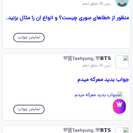
درس 10 منطق دهم
منظور از خطاهای سوری چیست؟ و انواع ان را مثال بزنید.
نمایش جواب
Taehyung_💜𝗕𝗧𝗦⟭⟬💜
درس 10 منطق دهم
جواب بدید معرکه میدم
نمایش جواب
Taehyung_💜𝗕𝗧𝗦⟭⟬💜