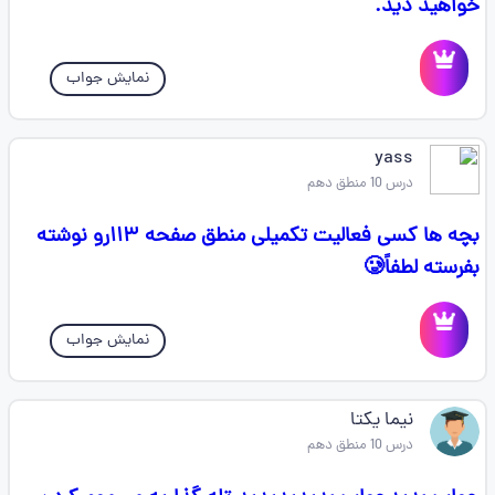
خواهید دید.
نمایش جواب
yass
درس 10 منطق دهم
بچه ها کسی فعالیت تکمیلی منطق صفحه ۱۱۳رو نوشته
بفرسته لطفاً🥲
نمایش جواب
نیما یکتا
درس 10 منطق دهم