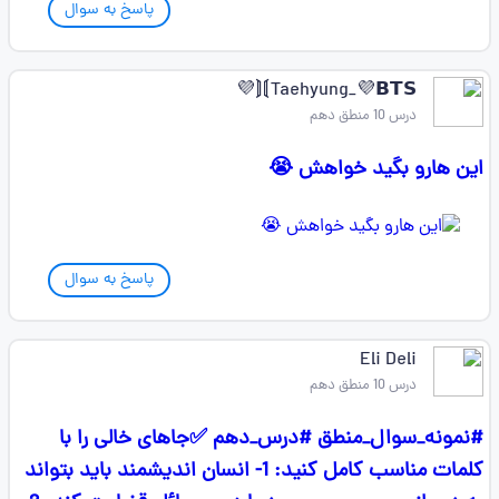
پاسخ به سوال
Taehyung_💜𝗕𝗧𝗦⟭⟬💜
درس 10 منطق دهم
این هارو بگید خواهش 😭
پاسخ به سوال
Eli Deli
درس 10 منطق دهم
#نمونه_سوال_منطق #درس_دهم ✅جاهای خالی را با
کلمات مناسب کامل کنید: 1- انسان اندیشمند باید بتواند