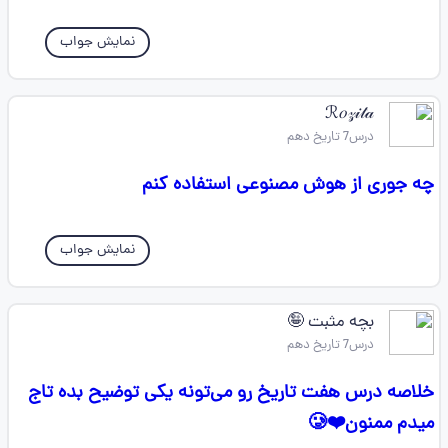
نمایش جواب
ℛ𝑜𝓏𝒾𝓉𝒶
درس7 تاریخ دهم
چه جوری از هوش مصنوعی استفاده کنم
نمایش جواب
بچه مثبت 🤪
درس7 تاریخ دهم
خلاصه درس هفت تاریخ رو می‌تونه یکی توضیح بده تاج
میدم ممنون❤️🥲