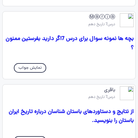
Ⓜⓐⓡⓘⓐ
درس7 تاریخ دهم
بچه ها نمونه سوال برای درس 7اگر دارید بفرستین ممنون
؟
نمایش جواب
باقری
درس7 تاریخ دهم
از نتایج و دستاوردهای باستان شناسان درباره تاریخ ایران
باستان را بنویسید.