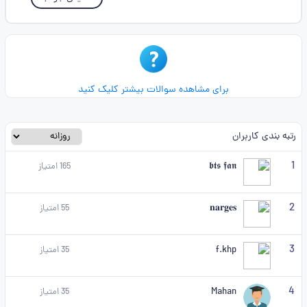
برای مشاهده سوالات بیشتر کلیک کنید
رتبه بندی کاربران
1
𝖇𝖙𝖘 𝖋𝖆𝖓
165
امتیاز
2
𝐧𝐚𝐫𝐠𝐞𝐬
55
امتیاز
3
f.khp
35
امتیاز
4
Mahan
35
امتیاز