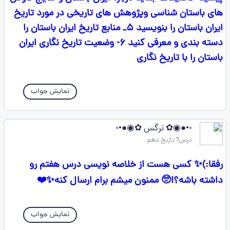
های باستان شناسی و‌پژوهش های تاریخی در مورد تاریخ
ایران باستان را بنویسید ۵_ منابع تاریخ ایران باستان را
دسته بندی و معرفی کنید ۶- وضعیت تاریخ نگاری ایران
باستان را با تاریخ نگاری
نمایش جواب
◦•●◉✿ نرگس ✿◉●•◦
درس7 تاریخ دهم
رفقا:)✨ کسی هست از خلاصه نویسی درس هفتم رو
داشته باشه؟!🥺 ممنون میشم برام ارسال کنه✨❤️
نمایش جواب