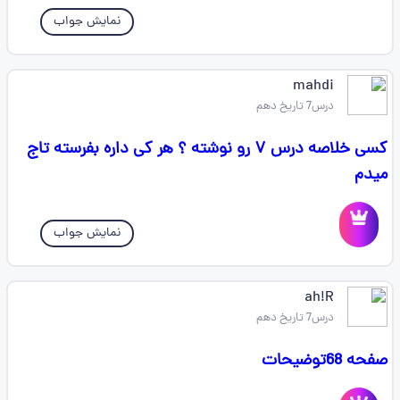
نمایش جواب
mahdi
درس7 تاریخ دهم
کسی خلاصه درس ۷ رو نوشته ؟ هر کی داره بفرسته تاج
میدم
نمایش جواب
ah!R
درس7 تاریخ دهم
صفحه 68توضیحات