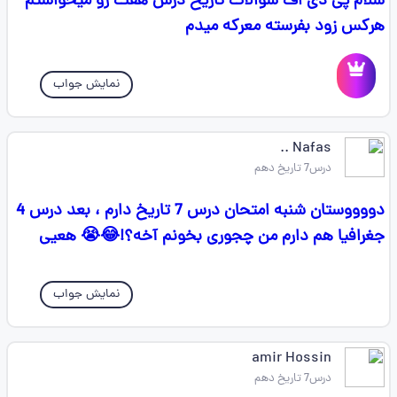
سلام پی دی اف سوالات تاریخ درس هفت رو میخواستم
هرکس زود بفرسته معرکه میدم
نمایش جواب
Nafas ..
درس7 تاریخ دهم
دووووستان شنبه امتحان درس 7 تاریخ دارم ، بعد درس 4
جغرافیا هم دارم من چجوری بخونم آخه؟!😂😭 هعیی
نمایش جواب
amir Hossin
درس7 تاریخ دهم