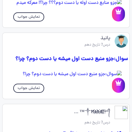
نمایش جواب
پانیذ
درس7 تاریخ دهم
سوال:جزو منبع دست اول میشه یا دست دوم؟ چرا؟
نمایش جواب
༒M҉a҉h҉d҉i҉ᴳᵒᵈ᭄™ ...
درس7 تاریخ دهم