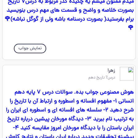
میدم ممنون میشم یه چکیده گذر مربوط به درس۷ تاریخ
بصورت خلاصه و واضح و قسمت های مهم درس بنویسید
برام بفرستید( بصورت درسنامه باشه ولی از گوگل نباشه)🌹
🌹
نمایش جواب
زهرا
درس7 تاریخ دهم
هوش مصنوعی جواب بده. سوالات درس ۷ پایه دهم
انسانی ۱- مفهوم افسانه و اسطوره و ارتباط آن با تاریخ را
شرح دهید ۲- سلسله های افسانه ای و اسطوره ای ایران را
به ترتیب نام ببرید ۳- دیدگاه مورخان پیشین درباره تاریخ
ایران باستان را با دیدگاه مورخان امروز مقایسه کنید ۴-
پیشینه تحقیقات جدید درباره ایران باستان و نتایج کاوش