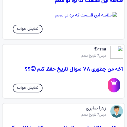
خلاصه این قسمت که بره تو مخم
نمایش جواب
𝕯𝖆𝖗𝖞𝖆
درس7 تاریخ دهم
آخه من چطوری ۷۸ سوال تاریخ حفظ کنم 🙂؟؟
نمایش جواب
زهرا صابری
درس7 تاریخ دهم