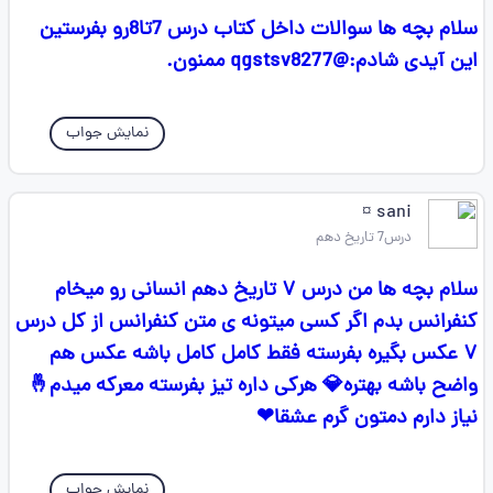
سلام بچه ها سوالات داخل کتاب درس 7تا8رو بفرستین
این آیدی شادم:@qgstsv8277 ممنون.
نمایش جواب
sani ‌¤
درس7 تاریخ دهم
سلام بچه ها من درس ۷ تاریخ دهم انسانی رو میخام
کنفرانس بدم اگر کسی میتونه ی متن کنفرانس از کل درس
۷ عکس بگیره بفرسته فقط کامل کامل باشه عکس هم
واضح باشه بهتره💎 هرکی داره تیز بفرسته معرکه میدم🤞
نیاز دارم دمتون گرم عشقا❤
نمایش جواب