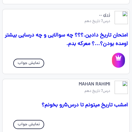
زری ..
درس7 تاریخ دهم
امتحان تاریخ دادین.؟؟؟ چه سوالایی و چه درسایی بیشتر
اومده بودن؟...؟ معرکه بدم.
نمایش جواب
MAHAN RAHIMI
درس7 تاریخ دهم
امشب تاریخ میتونم تا درس۵رو بخونم؟
نمایش جواب