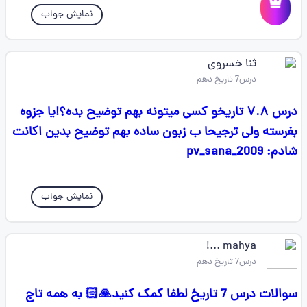
نمایش جواب
ثنا خسروی
درس7 تاریخ دهم
درس ۷.۸ تاریخو کسی میتونه بهم توضیح بده؟!یا جزوه
بفرسته ولی ترجیحا ب زبون ساده بهم توضیح بدین اکانت
شادم: pv_sana_2009
نمایش جواب
mahya ...!
درس7 تاریخ دهم
سوالات درس 7 تاریخ لطفا کمک کنید🙏🏻 به همه تاج