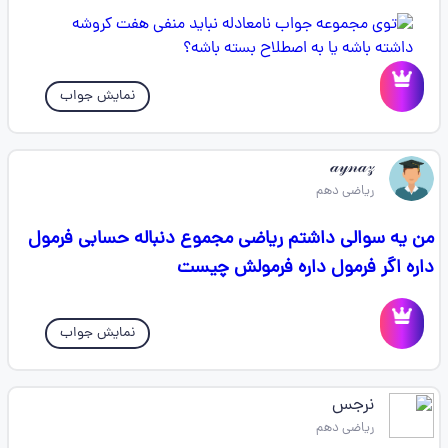
نمایش جواب
𝒶𝓎𝓃𝒶𝓏
ریاضی دهم
من یه سوالی داشتم ریاضی مجموع دنباله حسابی فرمول
داره اگر فرمول داره فرمولش چیست
نمایش جواب
نرجس
ریاضی دهم