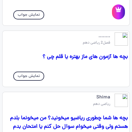
نمایش جواب
........
فصل2 ریاضی دهم
بچه ها آزمون های ماز بهتره یا قلم چی ؟
نمایش جواب
Shima
ریاضی دهم
بچه ها شما چطوری ریاضیو میخونید؟ من میخونما بلدم
هستم ولی وقتی میخوام سوال حل کنم یا امتحان بدم