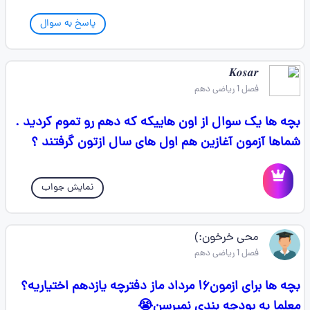
پاسخ به سوال
𝑲𝒐𝒔𝒂𝒓
فصل 1 ریاضی دهم
بچه ها یک سوال از اون هاییکه که دهم رو تموم کردید .
شماها آزمون آغازین هم اول های سال ازتون گرفتند ؟
نمایش جواب
محی خرخون:)
فصل 1 ریاضی دهم
بچه ها برای ازمون۱۶ مرداد ماز دفترچه یازدهم اختیاریه؟
معلما به بودجه بندی نمیرسن😭