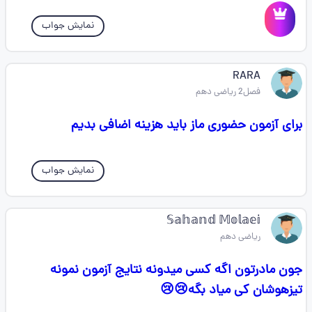
نمایش جواب
RARA
فصل2 ریاضی دهم
برای آزمون حضوری ماز باید هزینه اضافی بدیم
نمایش جواب
𝕊𝕒𝕙𝕒𝕟𝕕 𝕄𝕠𝕝𝕒𝕖𝕚
ریاضی دهم
جون مادرتون اگه کسی میدونه نتایج آزمون نمونه
تیزهوشان کی میاد بگه😢😢