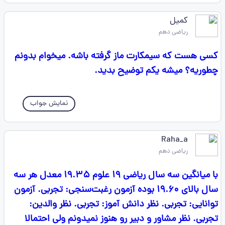
کمیل
ریاضی دهم
کسی هست که سیمکارت ماز گرفته باشه. میخوام بدونم
چطوریه؟ میشه یکم توضیح بدید.
نمایش جواب
Raha_a
ریاضی دهم
با میانگین سه سال ریاضی ۱۹ علوم ۱۹.۳۵ معدل هر سه
سال بالای ۱۹.۶۰ بوده آزمون رغبت‌سنجی: تجربی. آزمون
توانایی: تجربی. نظر دانش آموز: تجربی. نظر والدین:
تجربی. نظر مشاور و دبیر رو هنوز نمیدونم ولی احتمالا