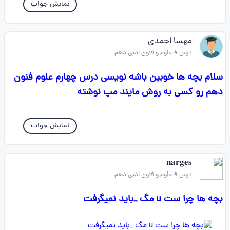
نمایش جواب
مهسا احمدی
درس 4 علوم و فنون ادبی دهم
سلام بچه ها خوبین باشه نویسی درس چهارم علوم فنون
دهم رو کسی به روش مایند مپ نوشته
نمایش جواب
𝐧𝐚𝐫𝐠𝐞𝐬
درس 4 علوم و فنون ادبی دهم
بچه ها چرا ست u مگ _باید نمیگرفت