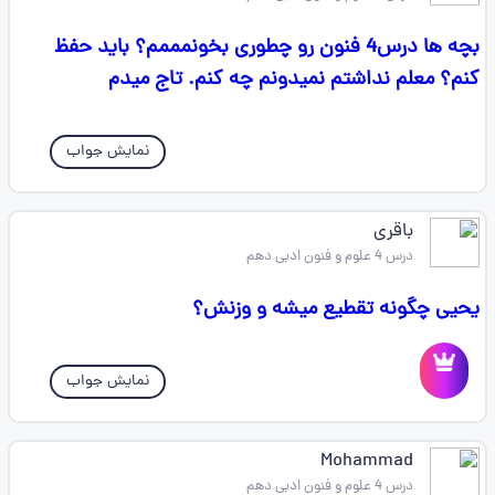
بچه ها درس4 فنون رو چطوری بخونمممم؟ باید حفظ
کنم؟ معلم نداشتم نمیدونم چه کنم. تاج میدم
نمایش جواب
باقری
درس 4 علوم و فنون ادبی دهم
یحیی چگونه تقطیع میشه و وزنش؟
نمایش جواب
Mohammad
درس 4 علوم و فنون ادبی دهم