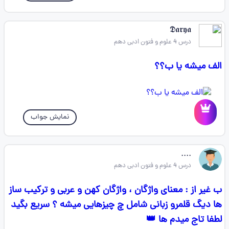
𝕯𝖆𝖗𝖞𝖆
درس 4 علوم و فنون ادبی دهم
الف میشه یا ب؟؟
نمایش جواب
....
درس 4 علوم و فنون ادبی دهم
ب غیر از : معنای واژگان ، واژگان کهن و عربی و ترکیب ساز
ها دیگ قلمرو زبانی شامل چ چیزهایی میشه ؟ سریع بگید
لطفا تاج میدم ها 👑