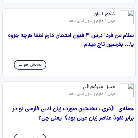
کنکور ایران
درس 4 علوم و فنون ادبی دهم
سلام من فردا درس ۴ فنون امتحان دارم لطفا هرچه جزوه
یا... بفرسین تاج میدم
نمایش جواب
عسل میرفخرائی
درس 4 علوم و فنون ادبی دهم
جمله‌ی 《دری ، نخستین صورت زبان ادبی فارسی نو در
برابر نفوذ عناصر زبان عربی بود》یعنی چی؟