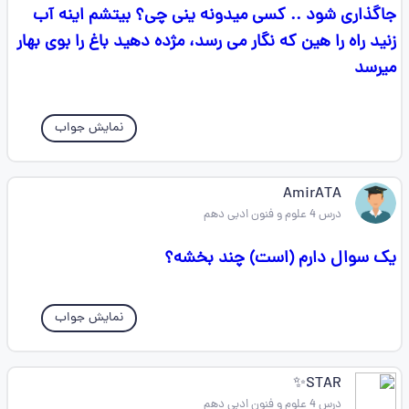
جاگذاری شود .. کسی میدونه ینی چی؟ بیتشم اینه آب
زنید راه را هین که نگار می رسد، مژده دهید باغ را بوی بهار
میرسد
نمایش جواب
AmirATA
درس 4 علوم و فنون ادبی دهم
یک سوال دارم (است) چند بخشه؟
نمایش جواب
STAR✨
درس 4 علوم و فنون ادبی دهم