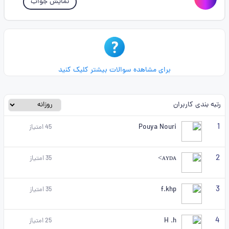
نمایش جواب
برای مشاهده سوالات بیشتر کلیک کنید
رتبه بندی کاربران
1
Pouya Nouri
45
امتیاز
2
ᴀʏᴅᴀ>
35
امتیاز
3
f.khp
35
امتیاز
4
H .h
25
امتیاز