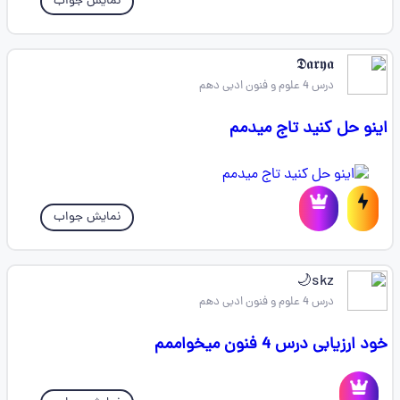
نمایش جواب
𝕯𝖆𝖗𝖞𝖆
درس 4 علوم و فنون ادبی دهم
اینو حل کنید تاج میدمم
نمایش جواب
skz🌙
درس 4 علوم و فنون ادبی دهم
خود ارزیابی درس 4 فنون میخواممم