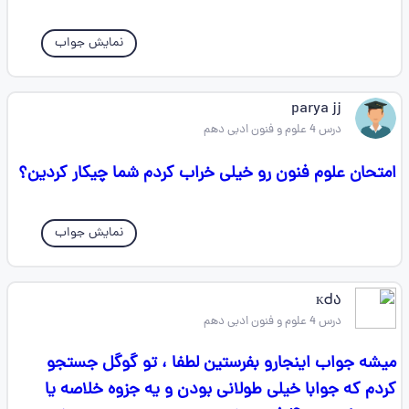
نمایش جواب
parya jj
درس 4 علوم و فنون ادبی دهم
امتحان علوم فنون رو خیلی خراب کردم شما چیکار کردین؟
نمایش جواب
ᴋ𑫙ა
درس 4 علوم و فنون ادبی دهم
میشه جواب اینجارو بفرستین لطفا ، تو گوگل جستجو
کردم که جوابا خیلی طولانی بودن و یه جزوه خلاصه یا