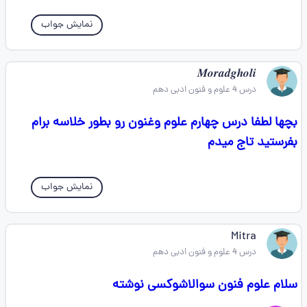
نمایش جواب
𝑴𝒐𝒓𝒂𝒅𝒈𝒉𝒐𝒍𝒊
درس 4 علوم و فنون ادبی دهم
بچها لطفا درس چهارم علوم وغنون رو بطور خلاسه برام
بفرستید تاج میدم
نمایش جواب
Mitra
درس 4 علوم و فنون ادبی دهم
سلام علوم فنون سوالاشوکسی نوشته