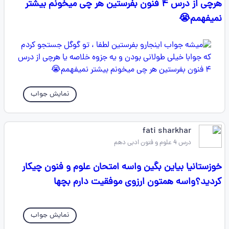
هرچی از درس ۴ فنون بفرستین هر چی میخونم بیشتر
نمیفهمم😭
نمایش جواب
fati sharkhar
درس 4 علوم و فنون ادبی دهم
خوزستانیا بیاین بگین واسه امتحان علوم و فنون چیکار
کردید؟واسه همتون ارزوی موفقیت دارم بچها
نمایش جواب