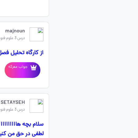
majnoun
درس 3 علوم فنون ادبی دهم
از کارگاه تحلیل ف
جواب معرکه
SETAYSEH
درس 3 علوم فنون ادبی دهم
سلام بچه هااااااااا
لطفی در حق من کنید