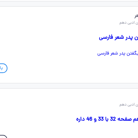
ر
ن پدر شعر فارسی
پا
 33 و 46 داره