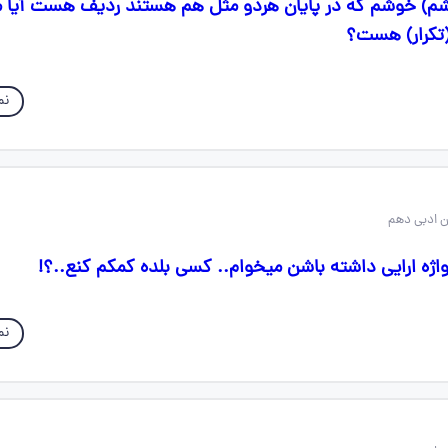
م) خوشم که در پایان هردو مثل هم هستند ردیف هست آیا م
(تکرار) هست؟
نم
اژه ارایی داشته باشن میخوام.. کسی بلده کمکم کنع..؟!
نم