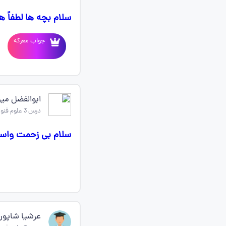
سلام بچه ها لطفاً ه
جواب معرکه
ابوالفضل میرز
درس 3 علوم فنون ادبی دهم
سلام بی زحمت واسه
عرشیا شاپور