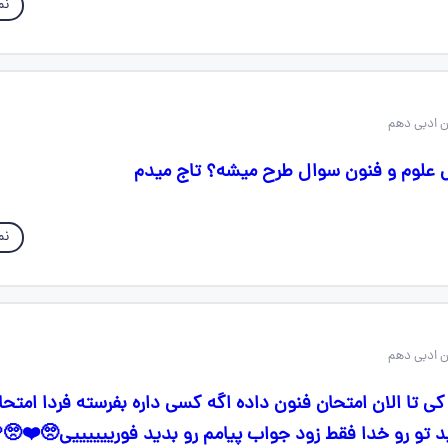
نم
صل علوم و فنون سوال طرح میشه؟ تاج میدم
نم
 کی تا الان امتحان فنون داده اگه کسی داره بفرسته فردا امتحا
 تو رو خدا فقط زود جواب پیامم رو بدید فورییییییی🥺❤️🥺🩷