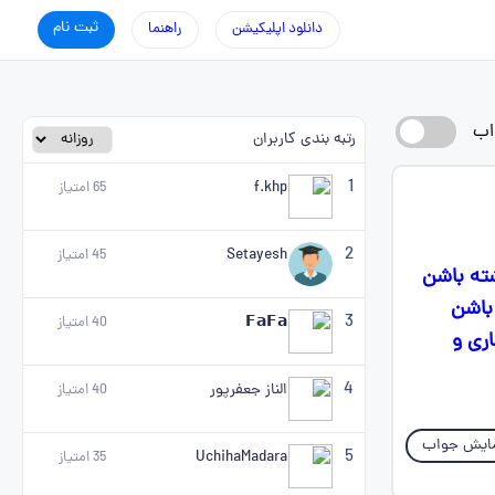
ثبت نام
دانلود اپلیکیشن
راهنما
اب
رتبه بندی کاربران
1
f.khp
65
امتیاز
2
Setayesh
45
امتیاز
شته باشن
 باشن
3
𝗙𝗮𝗙𝗮
40
امتیاز
اری و
4
الناز جعفرپور
40
امتیاز
ایش جواب
5
UchihaMadara
35
امتیاز