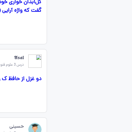
گل!بدان خواری خوش
گفت که واژه آرایی 
𝕬𝖘𝖆𝖑
درس 3 علوم فنون ادبی دهم
دو غزل از حافظ ک و
حسینی