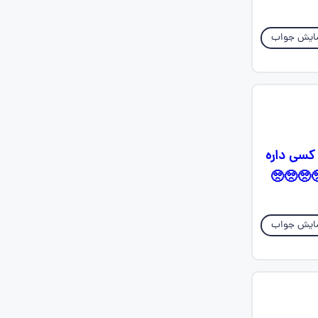
ایش جواب
 کسی داره
🥺🥺🥺🥺
ایش جواب