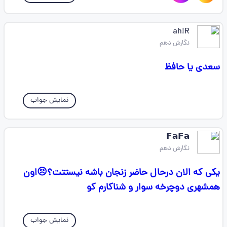
ah!R
نگارش دهم
سعدی یا حافظ
نمایش جواب
𝗙𝗮𝗙𝗮
نگارش دهم
یکی که الان درحال حاضر زنجان باشه نیستتت؟😣اون
همشهری دوچرخه سوار و شناکارم کو
نمایش جواب