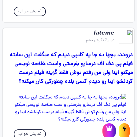
نمایش جواب
𝙛𝙖𝙩𝙚𝙢𝙚 ‌
درس7 نگارش دهم
درودد، بچها یه جا یه کلیپی دیدم که میگفت این سایته
فیلم پی دف اف درسارو بفرستی واست خلاصه نویسی
میکنو اینا ولی من رفتم توش فقط گزینه فیلم درست
کردنشو اینا رو دیدم کسی بلده چطورکی کارر میکنه؟
نمایش جواب