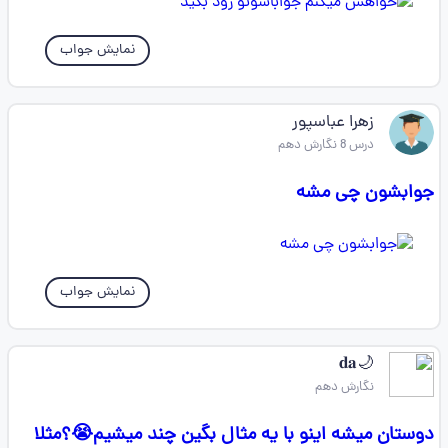
نمایش جواب
زهرا عباسپور
درس 8 نگارش دهم
جوابشون چی مشه
نمایش جواب
🌙𝐝𝐚
نگارش دهم
دوستان میشه اینو با یه مثال بگین چند میشیم😭؟مثلا