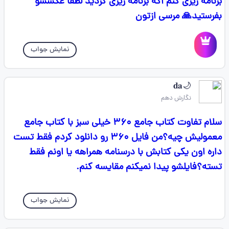
برنامه ریزی کنم اگه برنامه ریزی کردید لطفا عکسشو
بفرستید🙏 مرسی ازتون
نمایش جواب
🌙𝐝𝐚
نگارش دهم
سلام تفاوت کتاب جامع ۳۶۰ خیلی سبز با کتاب جامع
معمولیش چیه؟من فایل ۳۶۰ رو دانلود کردم فقط تست
داره اون یکی کتابش با درسنامه همراهه یا اونم فقط
تسته؟فایلشو پیدا نمیکنم مقایسه کنم.
نمایش جواب