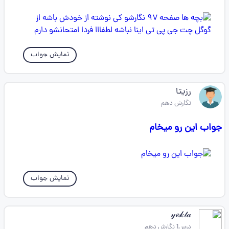
نمایش جواب
رزیتا
نگارش دهم
جواب این رو میخام
نمایش جواب
𝓎𝓮𝓀𝓉𝒶
درس1 نگارش دهم