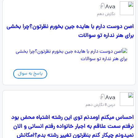
𓍯𝖠𝗏𝖺
نگارش دهم
اصن دوست دارم با هایده جین بخورم نظرتون؟چرا بخشی
برای هنر نداره تو سوالات
پاسخ به سوال
𓍯𝖠𝗏𝖺
درس 8 نگارش دهم
احساس میکنم اومدنم توی این رشته اشتباه محض بود
نرفتم سمت علاقم به اجبار خانواده رفتم انسانی و الان
نمیدونم چیکار کنم بنظرتون تغییر رشته بدم؟امکانش