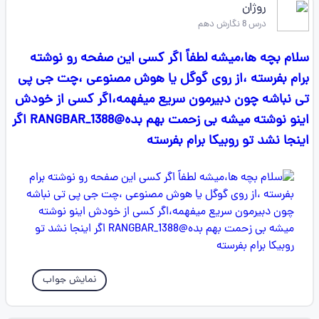
روژان
درس 8 نگارش دهم
سلام بچه ها،میشه لطفاً اگر کسی این صفحه رو نوشته
برام بفرسته ،از روی گوگل یا هوش مصنوعی ،چت جی پی
تی نباشه چون دبیرمون سریع میفهمه،اگر کسی از خودش
اینو نوشته میشه بی زحمت بهم بده@RANGBAR_1388 اگر
اینجا نشد تو روبیکا برام بفرسته
نمایش جواب