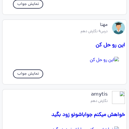
نمایش جواب
مهنا
درس4 نگارش دهم
این رو حل کن
نمایش جواب
𝖺𝗆𝗒𝗍𝗂𝗌
نگارش دهم
خواهش میکنم جواباشونو زود بگید