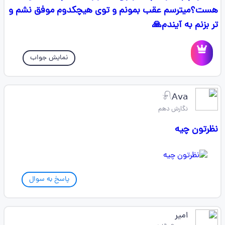
هست؟میترسم عقب بمونم و توی هیچکدوم موفق نشم و
تر بزنم به آیندم🙏
نمایش جواب
𓍯𝖠𝗏𝖺
نگارش دهم
نظرتون چیه
پاسخ به سوال
امیر