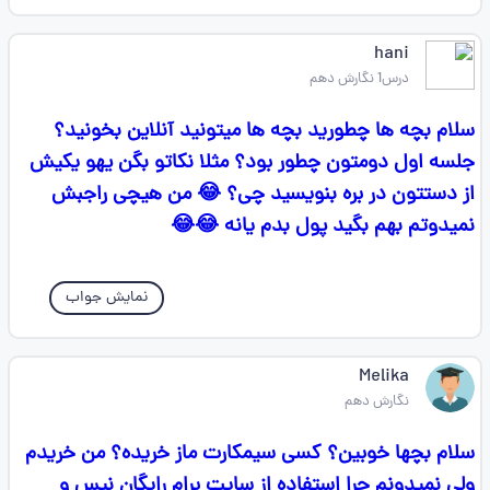
hani
درس1 نگارش دهم
سلام بچه ها چطورید بچه ها میتونید آنلاین بخونید؟
جلسه اول دومتون چطور بود؟ مثلا نکاتو بگن یهو یکیش
از دستتون در بره بنویسید چی؟ 😂 من هیچی راجبش
نمیدوتم بهم بگید پول بدم یانه 😂😂
نمایش جواب
Melika
نگارش دهم
سلام بچها خوبین؟ کسی سیمکارت ماز خریده؟ من خریدم
ولی نمیدونم چرا استفاده از سایت برام رایگان نیس و