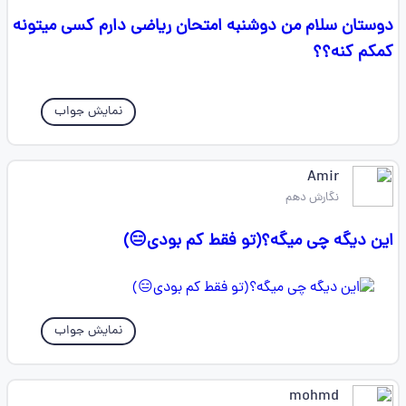
دوستان سلام من دوشنبه امتحان ریاضی دارم کسی میتونه
کمکم کنه؟؟
نمایش جواب
Amir
نگارش دهم
این دیگه چی میگه؟(تو فقط کم بودی😑)
نمایش جواب
mohmd