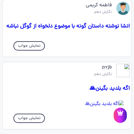
فاطمه کریمی
نگارش دهم
انشا نوشته داستان گونه با موضوع دلخواه از گوگل نباشه
نمایش جواب
zrrjb
نگارش دهم
اگه بلدید بگینن🙏
نمایش جواب