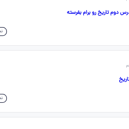
س دوم تاریخ رو برام بفرسته
نم
اریخ
نم