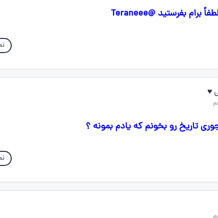
 برام بفرستید @Teraneee
نم
 ♥️
ری تاریخ رو بخونم که یادم بمونه ؟
نم