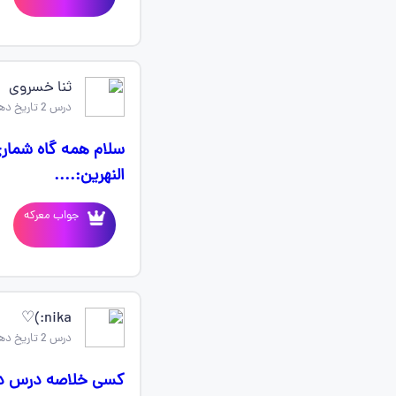
ثنا خسروی
درس 2 تاریخ دهم
سلام همه گاه شمار
النهرین:....
جواب معرکه
nika:)♡
درس 2 تاریخ دهم
کسی خلاصه درس دوم 