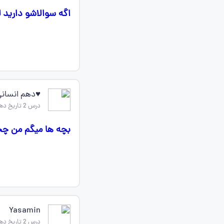
اگه سوالاشو دارید لطفاً
♥️دهم انسانی
درس 2 تاریخ دهم
بچه ها میگم من چجو
Yasamin
درس 2 تاریخ دهم