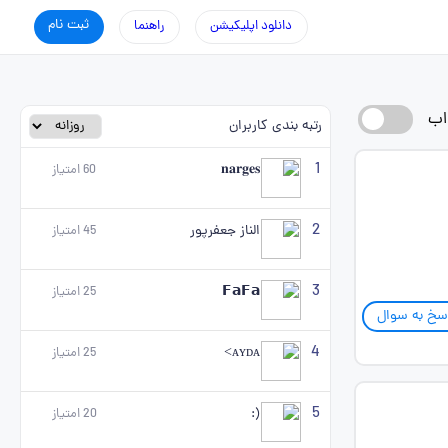
ثبت نام
دانلود اپلیکیشن
راهنما
اب
رتبه بندی کاربران
1
𝐧𝐚𝐫𝐠𝐞𝐬
60
امتیاز
2
الناز جعفرپور
45
امتیاز
3
𝗙𝗮𝗙𝗮
25
امتیاز
سخ به سوال
4
ᴀʏᴅᴀ>
25
امتیاز
5
‌‌‌‌‌‌‌(:
20
امتیاز