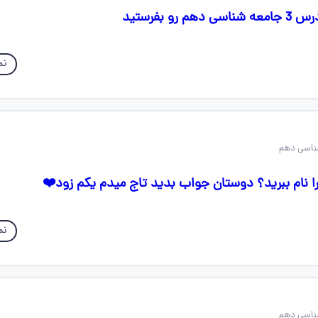
رو بفرستید
نم
را نام ببرید؟ دوستان جواب بدید تاج میدم یکم زود❤️
نم