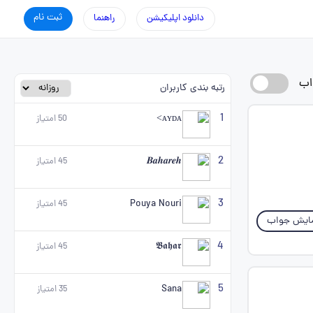
ثبت نام
دانلود اپلیکیشن
راهنما
اب
رتبه بندی کاربران
1
ᴀʏᴅᴀ>
50
امتیاز
2
𝑩𝒂𝒉𝒂𝒓𝒆𝒉
45
امتیاز
3
Pouya Nouri
45
امتیاز
ایش جواب
4
𝕭𝖆𝖍𝖆𝖗
45
امتیاز
5
Sana
35
امتیاز