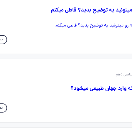
میتونید یه توضیح بدید؟ قاطی میکنم
نم
ه وارد جهان طبیعی میشود؟
نم