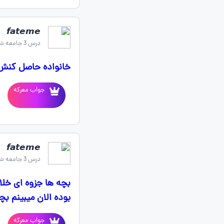
𝙛𝙖𝙩𝙚𝙢𝙚
درس 3 جامعه شناسی دهم
خانواده حاصل کنش 
جواب معرکه
𝙛𝙖𝙩𝙚𝙢𝙚
درس 3 جامعه شناسی دهم
بچه ها جزوه ای خل
بوده الان میبینم 
جواب معرکه