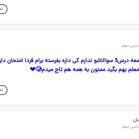
نم
سلام بچه ها من جامعه درس3 سوالاشو ندارم کی داره بفرسته برام فردا امتحان
لم بهم بگید ممنون به همه هم تاج میدم🥲💔
نم
ان