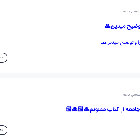
 توضیح میدین🙏
نم
امعه از کتاب ممنونم🙏🏻🙏🏻
نم