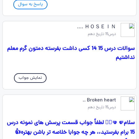
پاسخ به سوال
ＨＯＳＥＩＮ ....
درس15 تاریخ دهم
سوالات درس 15 14 کسی داشت بفرسته دمتون گرم معلم
نداشتیم
نمایش جواب
Broken heart ..
درس15 تاریخ دهم
سلام🤛🤜❤️‍🔥 لطفاً جواب قسمت پرسش های نمونه درس
15 برام بفرستید،، هر چه جوابا خلاصه تر باشن بهتره👍