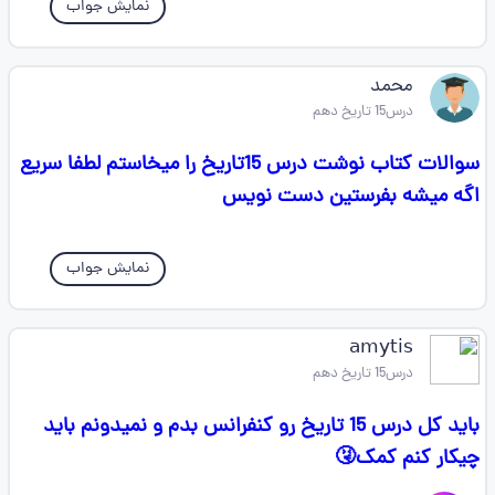
نمایش جواب
محمد
درس15 تاریخ دهم
سوالات کتاب نوشت درس 15تاریخ را میخاستم لطفا سریع
اگه میشه بفرستین دست نویس
نمایش جواب
𝖺𝗆𝗒𝗍𝗂𝗌
درس15 تاریخ دهم
باید کل درس 15 تاریخ رو کنفرانس بدم و نمیدونم باید
چیکار کنم کمک🤧