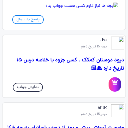
پاسخ به سوال
‌‌‌‌‌𝐅𝐚.
درس15 تاریخ دهم
درود دوستان کمکک . کسی جزوه یا خلاصه درس ۱۵
تاریخ داره 🙏🏻
نمایش جواب
ah!R
درس15 تاریخ دهم