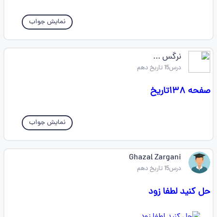
نمایش جواب
نرگس ...
درس15 تاریخ دهم
صفحه ۱۳۸تاریخ
نمایش جواب
Ghazal Zargani
درس15 تاریخ دهم
حل کنید لطفا زود