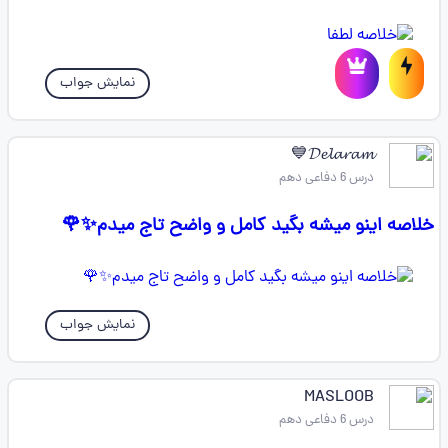
نمایش جواب
𝓓𝓮𝓵𝓪𝓻𝓪𝓶💙
درس 6 دفاعی دهم
خلاصه اینو میشه بگید کامل و واضح تاج میدم✨🌹
نمایش جواب
MASLOOB
درس 6 دفاعی دهم