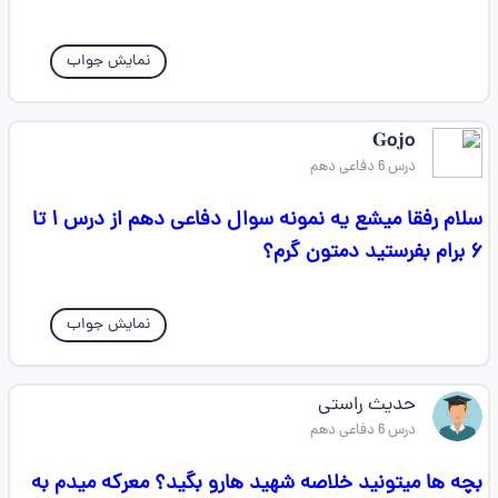
نمایش جواب
𝐆𝗼𝐣𝗼
درس 6 دفاعی دهم
سلام رفقا میشع یه نمونه سوال دفاعی دهم از درس ۱ تا
۶ برام بفرستید دمتون گرم؟
نمایش جواب
حدیث راستی
درس 6 دفاعی دهم
بچه ها میتونید خلاصه شهید هارو بگید؟ معرکه میدم به