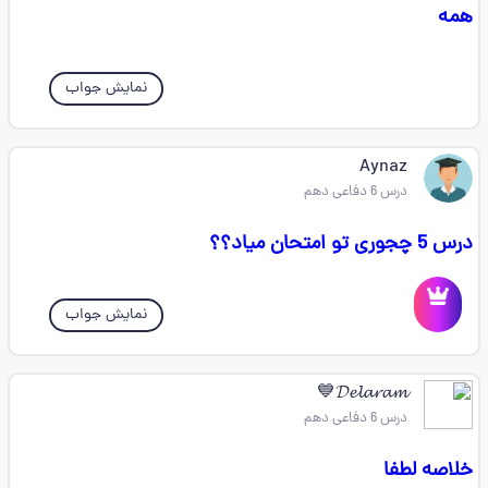
همه
نمایش جواب
Aynaz
درس 6 دفاعی دهم
درس 5 چجوری تو امتحان میاد؟؟
نمایش جواب
𝓓𝓮𝓵𝓪𝓻𝓪𝓶💙
درس 6 دفاعی دهم
خلاصه لطفا