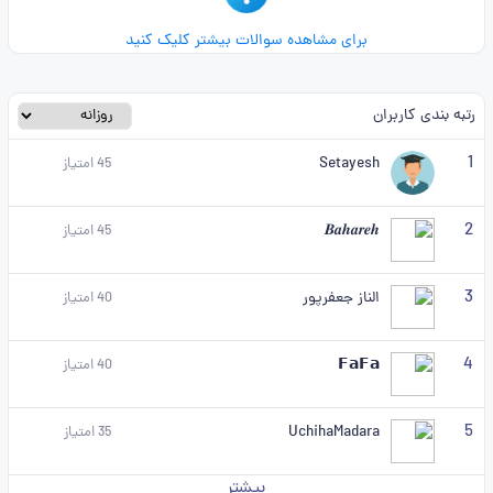
برای مشاهده سوالات بیشتر کلیک کنید
رتبه بندی کاربران
1
Setayesh
45
امتیاز
2
𝑩𝒂𝒉𝒂𝒓𝒆𝒉
45
امتیاز
3
الناز جعفرپور
40
امتیاز
4
𝗙𝗮𝗙𝗮
40
امتیاز
5
UchihaMadara
35
امتیاز
بیشتر