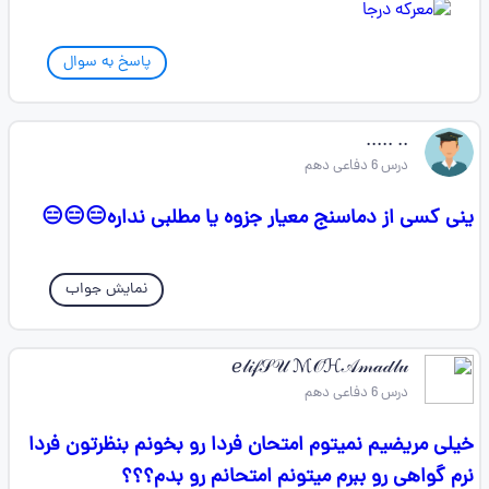
پاسخ به سوال
.. .....
درس 6 دفاعی دهم
ینی کسی از دماسنج معیار جزوه یا مطلبی نداره😑😑😑
نمایش جواب
ℯ𝓁𝒾𝒻𝒮𝒰 ℳ𝒪ℋ𝒜𝓂𝒶𝒹𝓁𝓊
درس 6 دفاعی دهم
خیلی مریضیم نمیتوم امتحان فردا رو بخونم بنظرتون فردا
نرم گواهی رو ببرم میتونم امتحانم رو بدم؟؟؟