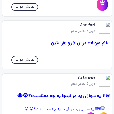
نمایش جواب
Abolfazl
درس 6 دفاعی دهم
سلام سولات درس ۶ رو بفرستین
نمایش جواب
𝙛𝙖𝙩𝙚𝙢𝙚 ‌
درس 6 دفاعی دهم
اقااا یه سوال زید در اینجا به چه معناستت؟😭😂