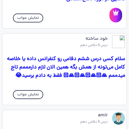
نمایش جواب
خود ساخته
درس 6 دفاعی دهم
سلام کسی درس ششم دفاعی رو کنفرانس داده یا خلاصه
کامل می‌تونه از همش بگه همین الان لازم دارمممم تاج
میدممم 🙏🏻🙏🏻🙏🏻🙏🏻 فقط به دادم برسید😂
نمایش جواب
amir
درس 6 دفاعی دهم