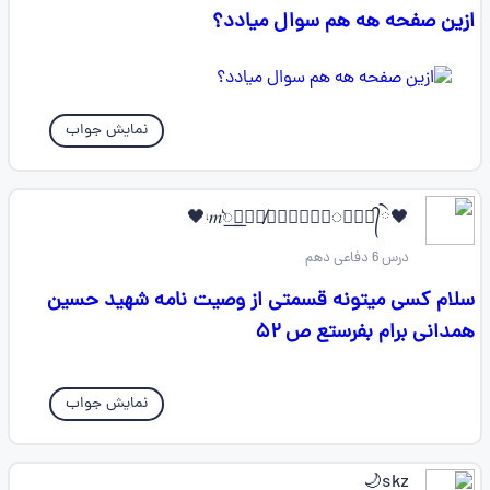
ازین صفحه هه هم سوال میادد؟
نمایش جواب
🖤ེ𝆛𝆐꯭𝅮𝅘꯭𝅥𝅮𝀙̸᮪᮪𝐀𝐬𝐚𝐥◌⃘⃝♡︎᭄🖤
درس 6 دفاعی دهم
سلام کسی میتونه قسمتی از وصیت نامه شهید حسین
همدانی برام بفرستع ص ۵۲
نمایش جواب
skz🌙