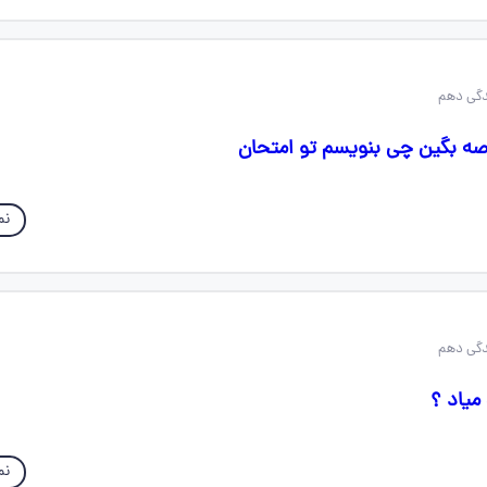
نم
میاد ؟
نم