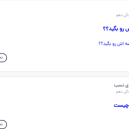
ش رو بگید؟؟
نم
دی نسب
 چیست
نم