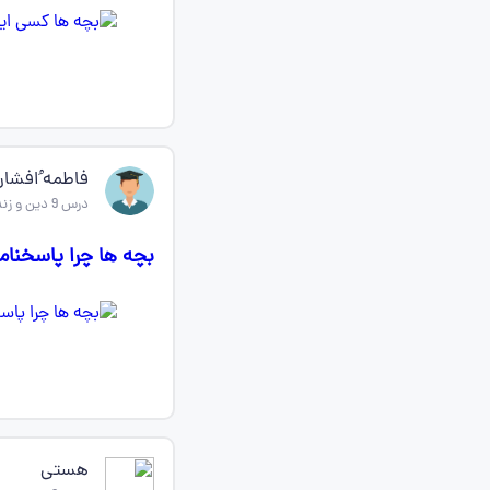
فاطمه ُافشار
درس 9 دین و زندگی دهم
بچه ها چرا پاسخنام
هستی