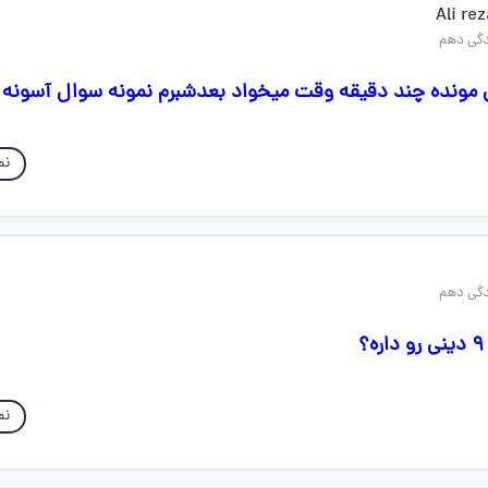
Ali re
نم
نم