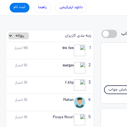
ثبت نام
دانلود اپلیکیشن
راهنما
اب
رتبه بندی کاربران
1
𝖇𝖙𝖘 𝖋𝖆𝖓
165
امتیاز
2
𝐧𝐚𝐫𝐠𝐞𝐬
55
امتیاز
3
f.khp
35
امتیاز
ایش جواب
4
Mahan
35
امتیاز
5
Pouya Nouri
35
امتیاز