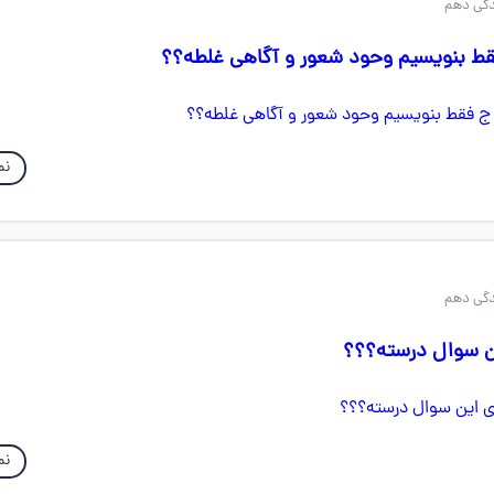
ط بنویسیم وحود شعور و آگاهی غلطه؟؟
نم
ین سوال درسته؟؟؟
نم