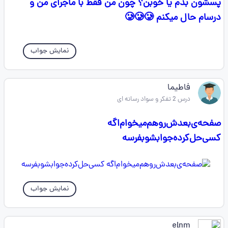
پسشون بدم یا خوبن؟ چون من فقط با ماجرای من و
درسام حال میکنم 🥲🥲🥲
نمایش جواب
فاطیما
درس 2 تفکر و سواد رسانه ای
صفحه‌ی‌‌بعدش‌روهم‌میخوام‌اگه‌
کسی‌حل‌کرده‌جوابشو‌‌بفرسه
نمایش جواب
elnm