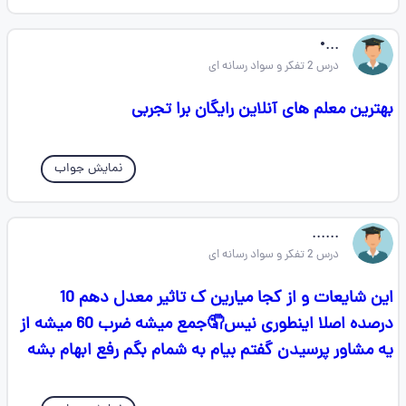
...•
درس 2 تفکر و سواد رسانه ای
بهترین معلم های آنلاین رایگان برا تجربی
نمایش جواب
......
درس 2 تفکر و سواد رسانه ای
این شایعات و از کجا میارین ک تاثیر معدل دهم 10
درصده اصلا اینطوری نیس🤦جمع میشه ضرب 60 میشه از
یه مشاور پرسیدن گفتم بیام به شمام بگم رفع ابهام بشه