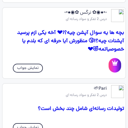
◦•●◉✿ نرگس ✿◉●•◦
درس 2 تفکر و سواد رسانه ای
بچه ها یه سوال آپشن چیه؟!💔 آخه یکی ازم پرسید
آپشنات چیه؟!🤧 منظورش آیا حرفه ای که بلدم یا
خصوصیاتمه🤣💔
نمایش جواب
Pari🌱
درس 2 تفکر و سواد رسانه ای
تولیدات رسانه‌ای شامل چند بخش است؟
نمایش جواب