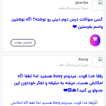
gharibe
درس2 دین و زندگی دهم
کسی سوالات درس دوم دینی رو نوشته؟ اگه نوشتین
واسم بفرستین ❤️
نمایش جواب
Amrly
درس2 دین و زندگی دهم
رفقا خدا قوت. میدونم busy هستید اماا لطفا اگه
امکانش هست،‌ میشه به سلیقه و تفکر خودتون این
جدولو پر کنید؟🙏🏻❤️