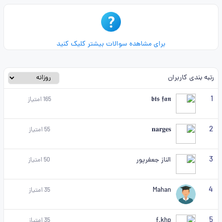
برای مشاهده سوالات بیشتر کلیک کنید
رتبه بندی کاربران
1
𝖇𝖙𝖘 𝖋𝖆𝖓
165
امتیاز
2
𝐧𝐚𝐫𝐠𝐞𝐬
55
امتیاز
3
الناز جعفرپور
50
امتیاز
4
Mahan
35
امتیاز
5
f.khp
35
امتیاز