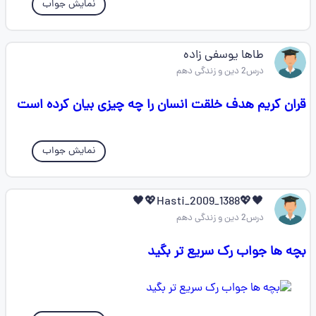
نمایش جواب
طاها یوسفی زاده
درس2 دین و زندگی دهم
قران کریم هدف خلقت انسان را چه چیزی بیان کرده است
نمایش جواب
🖤💖Hasti_2009_1388💖🖤
درس2 دین و زندگی دهم
بچه ها جواب رک سریع تر بگید