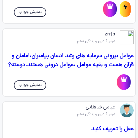
نمایش جواب
zrrjb
درس2 دین و زندگی دهم
عوامل بیرونی سرمایه های رشد انسان پیامبران،امامان و
قرآن هست و بقیه عوامل ،عوامل درونی هستند.درسته؟
نمایش جواب
عباس شاقلانی
درس2 دین و زندگی دهم
عقل را تعریف کنید