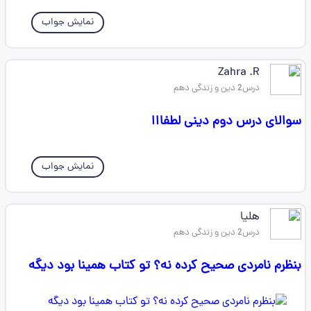
نمایش جواب
Zahra .R
درس2 دین و زندگی دهم
سوالای درس دوم دینی لطفااا
نمایش جواب
هلیا
درس2 دین و زندگی دهم
بنظرم نامردی صحیح کرده نه؟ تو کتاب همینا بود دیگه