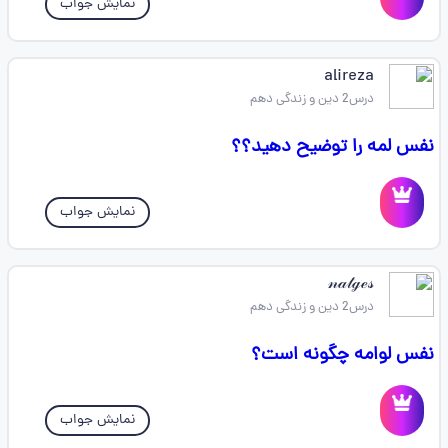
نمایش جواب
alireza
درس2 دین و زندگی دهم
نفس لمه را توضیح دهید؟؟
نمایش جواب
𝓃𝒶𝓉ℊℯ𝓈
درس2 دین و زندگی دهم
نفس لوامه چگونه است؟
نمایش جواب