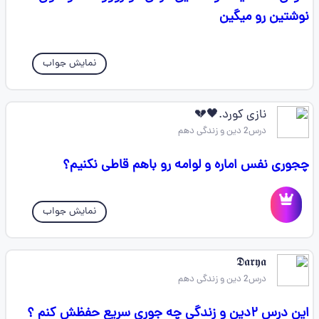
نوشتین رو میگین
نمایش جواب
نازی کورد.🖤💔
درس2 دین و زندگی دهم
چجوری نفس اماره و لوامه رو باهم قاطی نکنیم؟
نمایش جواب
𝕯𝖆𝖗𝖞𝖆
درس2 دین و زندگی دهم
این درس ۲دین و زندگی چه جوری سریع حفظش کنم ؟