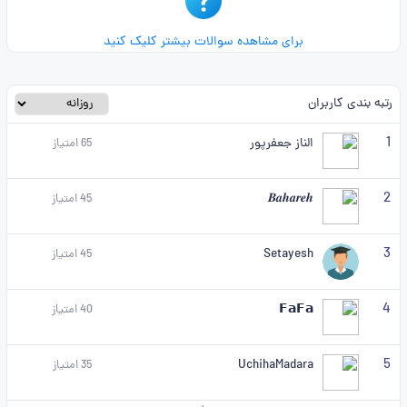
برای مشاهده سوالات بیشتر کلیک کنید
رتبه بندی کاربران
1
الناز جعفرپور
65
امتیاز
2
𝑩𝒂𝒉𝒂𝒓𝒆𝒉
45
امتیاز
3
Setayesh
45
امتیاز
4
𝗙𝗮𝗙𝗮
40
امتیاز
5
UchihaMadara
35
امتیاز