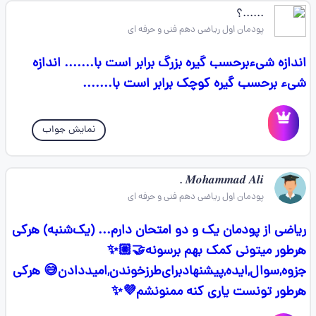
......؟
پودمان اول ریاضی دهم فنی و حرفه ای
اندازه شیءبرحسب گیره بزرگ برابر است با....... اندازه
شیء برحسب گیره کوچک برابر است با.......
نمایش جواب
𝑴𝒐𝒉𝒂𝒎𝒎𝒂𝒅 𝑨𝒍𝒊 .
پودمان اول ریاضی دهم فنی و حرفه ای
ریاضی از پودمان یک و دو امتحان دارم... (یک‌شنبه) هرکی
هرطور میتونی کمک بهم برسونه🤝🏼✨
جزوه,سوال,ایده,پیشنهادبرای‌طرز‌خوندن,امید‌دادن😅 هرکی
هرطور تونست یاری کنه ممنونشم💜✨